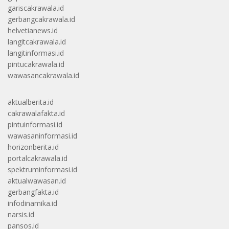
gariscakrawala.id
gerbangcakrawala.id
helvetianews.id
langitcakrawala.id
langitinformasi.id
pintucakrawala.id
wawasancakrawala.id
aktualberita.id
cakrawalafakta.id
pintuinformasi.id
wawasaninformasi.id
horizonberita.id
portalcakrawala.id
spektruminformasi.id
aktualwawasan.id
gerbangfakta.id
infodinamika.id
narsis.id
pansos.id