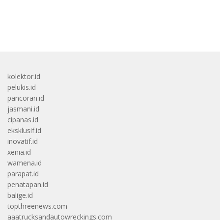
bandar besar starlight princess1000 bagi bonus
kolektor.id
pelukis.id
pancoran.id
jasmani.id
cipanas.id
eksklusif.id
inovatif.id
xenia.id
wamena.id
parapat.id
penatapan.id
balige.id
topthreenews.com
aaatrucksandautowreckings.com