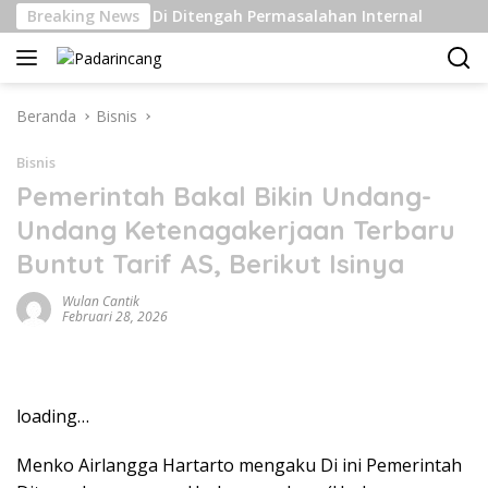
Langsung
n Kelas Berat Di Ditengah Permasalahan Internal
Breaking News
Peng
ke
konten
Beranda
Bisnis
Bisnis
Pemerintah Bakal Bikin Undang-
Undang Ketenagakerjaan Terbaru
Buntut Tarif AS, Berikut Isinya
Wulan Cantik
Februari 28, 2026
loading…
Menko Airlangga Hartarto mengaku Di ini Pemerintah