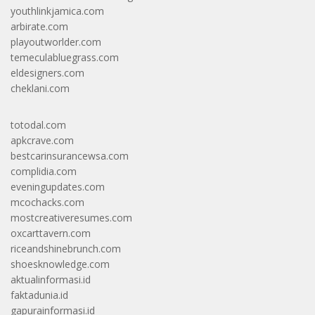
youthlinkjamica.com
arbirate.com
playoutworlder.com
temeculabluegrass.com
eldesigners.com
cheklani.com
totodal.com
apkcrave.com
bestcarinsurancewsa.com
complidia.com
eveningupdates.com
mcochacks.com
mostcreativeresumes.com
oxcarttavern.com
riceandshinebrunch.com
shoesknowledge.com
aktualinformasi.id
faktadunia.id
gapurainformasi.id