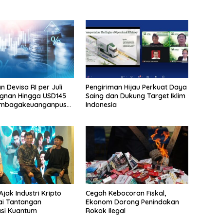
 Devisa RI per Juli
Pengiriman Hijau Perkuat Daya
agnan Hingga USD145
Saing dan Dukung Target Iklim
 Lembagakeuanganpusat
Indonesia
Pengaruh Domestik
rnasional
jak Industri Kripto
Cegah Kebocoran Fiskal,
i Tantangan
Ekonom Dorong Penindakan
si Kuantum
Rokok Ilegal