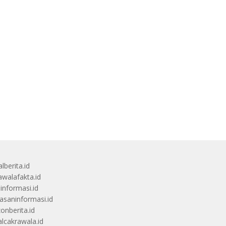
lberita.id
awalafakta.id
uinformasi.id
saninformasi.id
zonberita.id
alcakrawala.id