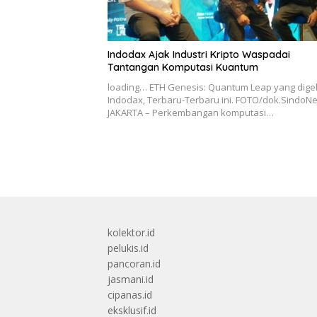
Indodax Ajak Industri Kripto Waspadai
Tantangan Komputasi Kuantum
loading… ETH Genesis: Quantum Leap yang dige
Indodax, Terbaru-Terbaru ini. FOTO/dok.SindoN
JAKARTA – Perkembangan komputasi…
kolektor.id
pelukis.id
pancoran.id
jasmani.id
cipanas.id
eksklusif.id