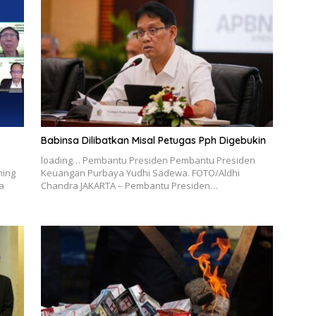
Babinsa Dilibatkan Misal Petugas Pph Digebukin
loading… Pembantu Presiden Pembantu Presiden
hing
Keuangan Purbaya Yudhi Sadewa. FOTO/Aldhi
a
Chandra JAKARTA – Pembantu Presiden…