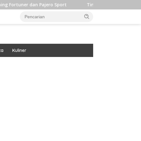
an Pajero Sport
Timpilihan Indonesia Langsung Alihkan
ta
Kuliner
ar besar starlight princess1000 bagi bonus