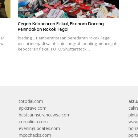
Cegah Kebocoran Fiskal, Ekonom Dorong
Penindakan Rokok Ilegal
lar
loading… Pemberantasan peredaran rokok ilegal
ews
dinilai menjadi salah satu langkah penting mencegah
kebocoran fiskal. FOTO/Shutterstock…
totodal.com
aktua
apkcrave.com
cakr
bestcarinsurancewsa.com
pint
complidia.com
wawa
eveningupdates.com
hori
mcochacks.com
port