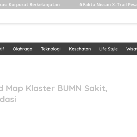
erkelanjutan
6 Fakta Nissan X-Trail Pesaing Fortuner d
if
Olahraga
Teknologi
Kesehatan
Life Style
Wisa
band
 Map Klaster BUMN Sakit,
dasi