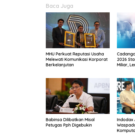
Baca Juga
MHU Perkuat Reputasi Usaha
Cadangan
Melewati Komunikasi Korporat
2026 St
Berkelanjutan
Miliar,
Ungkap 
dan Inte
Babinsa Dilibatkan Misal
Indodax A
Petugas Pph Digebukin
Waspada
Komputa