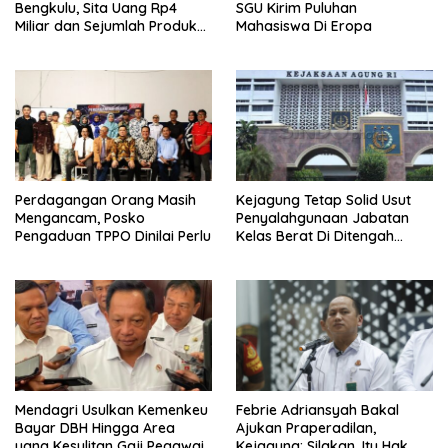
Bengkulu, Sita Uang Rp4
SGU Kirim Puluhan
Miliar dan Sejumlah Produk
Mahasiswa Di Eropa
Internasional Bukti
Perdagangan Orang Masih
Kejagung Tetap Solid Usut
Mengancam, Posko
Penyalahgunaan Jabatan
Pengaduan TPPO Dinilai Perlu
Kelas Berat Di Ditengah
Permasalahan Internal
Mendagri Usulkan Kemenkeu
Febrie Adriansyah Bakal
Bayar DBH Hingga Area
Ajukan Praperadilan,
yang Kesulitan Gaji Pegawai
Kejagung: Silakan, Itu Hak