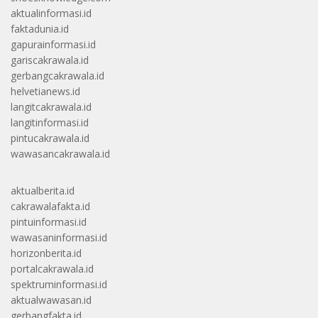
aktualinformasi.id
faktadunia.id
gapurainformasi.id
gariscakrawala.id
gerbangcakrawala.id
helvetianews.id
langitcakrawala.id
langitinformasi.id
pintucakrawala.id
wawasancakrawala.id
aktualberita.id
cakrawalafakta.id
pintuinformasi.id
wawasaninformasi.id
horizonberita.id
portalcakrawala.id
spektruminformasi.id
aktualwawasan.id
gerbangfakta.id