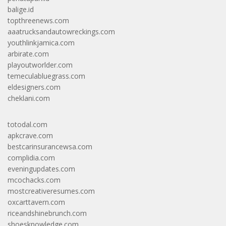
balige.id
topthreenews.com
aaatrucksandautowreckings.com
youthlinkjamica.com
arbirate.com
playoutworlder.com
temeculabluegrass.com
eldesigners.com
cheklani.com
totodal.com
apkcrave.com
bestcarinsurancewsa.com
complidia.com
eveningupdates.com
mcochacks.com
mostcreativeresumes.com
oxcarttavern.com
riceandshinebrunch.com
shoesknowledge.com