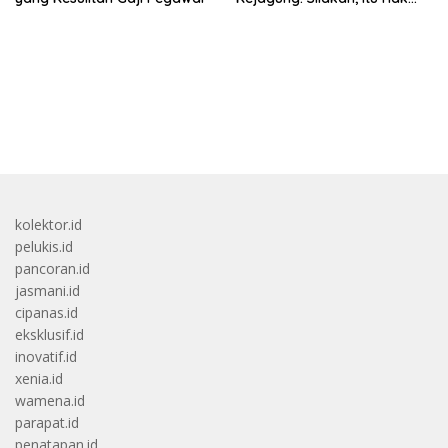
Dugaan Pelaku
bandar besar starlight princess1000 bagi bonus
kolektor.id
pelukis.id
pancoran.id
jasmani.id
cipanas.id
eksklusif.id
inovatif.id
xenia.id
wamena.id
parapat.id
penatapan.id