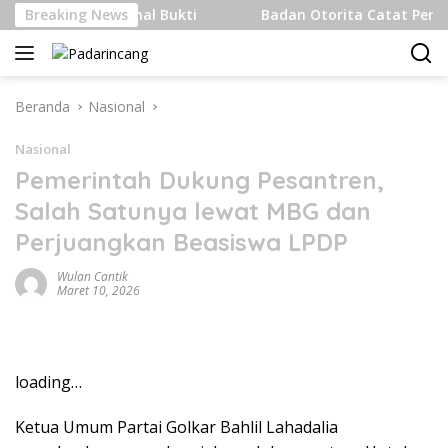
Langsung
k Internasional Bukti
Breaking News
Badan Otorita Catat Penanaman 
ke
konten
Beranda
Nasional
Nasional
Pemerintah Dukung Pesantren,
Salah Satunya lewat MBG dan
Perjuangkan Beasiswa LPDP
Wulan Cantik
Maret 10, 2026
loading…
Ketua Umum Partai Golkar Bahlil Lahadalia