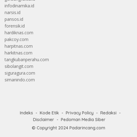
infodinamika.id
narsis.id
pansos.id
forensik.id
hardiknas.com
pakcoy.com
harpitnas.com
harkitnas.com
tangkubanperahu.com
sibolangit.com
siguragura.com
simanindo.com
Indeks
Kode Etik
Privacy Policy
Redaksi
Disclaimer
Pedoman Media Siber
© Copyright 2024
Padarincang.com