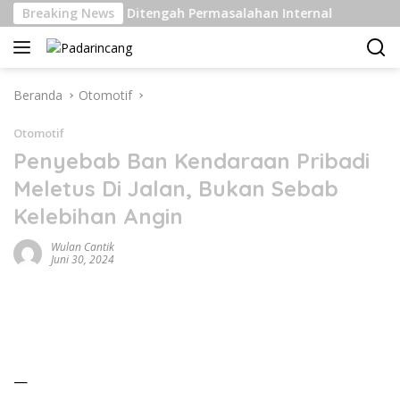
Langsung
las Berat Di Ditengah Permasalahan Internal
Breaking News
Pengirim
ke
konten
Beranda
Otomotif
Otomotif
Penyebab Ban Kendaraan Pribadi
Meletus Di Jalan, Bukan Sebab
Kelebihan Angin
Wulan Cantik
Juni 30, 2024
—