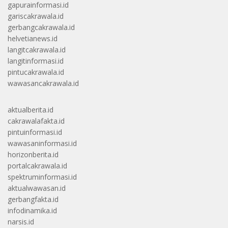
gapurainformasi.id
gariscakrawala.id
gerbangcakrawala.id
helvetianews.id
langitcakrawala.id
langitinformasi.id
pintucakrawala.id
wawasancakrawala.id
aktualberita.id
cakrawalafakta.id
pintuinformasi.id
wawasaninformasi.id
horizonberita.id
portalcakrawala.id
spektruminformasi.id
aktualwawasan.id
gerbangfakta.id
infodinamika.id
narsis.id