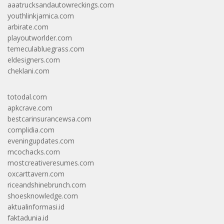
aaatrucksandautowreckings.com
youthlinkjamica.com
arbirate.com
playoutworlder.com
temeculabluegrass.com
eldesigners.com
cheklani.com
totodal.com
apkcrave.com
bestcarinsurancewsa.com
complidia.com
eveningupdates.com
mcochacks.com
mostcreativeresumes.com
oxcarttavern.com
riceandshinebrunch.com
shoesknowledge.com
aktualinformasi.id
faktadunia.id