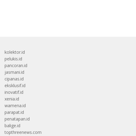
bandar besar starlight princess1000 bagi bonus
kolektor.id
pelukis.id
pancoran.id
jasmani.id
cipanas.id
eksklusif.id
inovatif.id
xenia.id
wamena.id
parapat.id
penatapan.id
balige.id
topthreenews.com