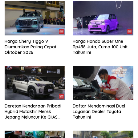
Harga Chery Tiggo V
Harga Honda Super One
Diumumkan Paling Cepat
Rp438 Juta, Cuma 100 Unit
Oktober 2026
Tahun Ini
Deretan Kendaraan Pribadi
Daftar Mendominasi Duel
Hybrid Mutakhir Merek
Layanan Dealer Toyota
Jepang Meluncur Ke GIIAS
Tahun Ini
2026