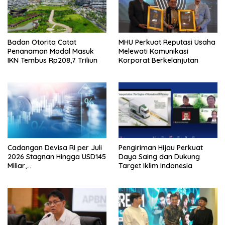
Badan Otorita Catat
MHU Perkuat Reputasi Usaha
Penanaman Modal Masuk
Melewati Komunikasi
IKN Tembus Rp208,7 Triliun
Korporat Berkelanjutan
Cadangan Devisa RI per Juli
Pengiriman Hijau Perkuat
2026 Stagnan Hingga USD145
Daya Saing dan Dukung
Miliar,
Target Iklim Indonesia
Lembagakeuanganpusat
Ungkap Pengaruh Domestik
dan Internasional