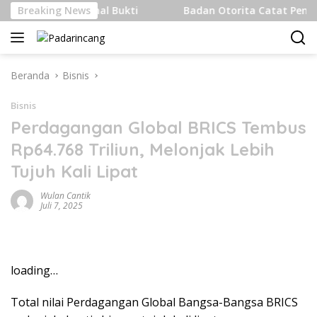
Langsung
k Internasional Bukti
Breaking News
Badan Otorita Catat Penanaman 
ke
konten
Beranda
Bisnis
Bisnis
Perdagangan Global BRICS Tembus
Rp64.768 Triliun, Melonjak Lebih
Tujuh Kali Lipat
Wulan Cantik
Juli 7, 2025
loading…
Total nilai Perdagangan Global Bangsa-Bangsa BRICS