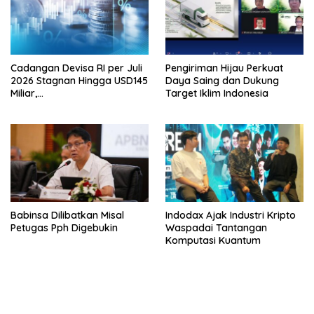
Cadangan Devisa RI per Juli
Pengiriman Hijau Perkuat
2026 Stagnan Hingga USD145
Daya Saing dan Dukung
Miliar,
Target Iklim Indonesia
Lembagakeuanganpusat
Ungkap Pengaruh Domestik
dan Internasional
Babinsa Dilibatkan Misal
Indodax Ajak Industri Kripto
Petugas Pph Digebukin
Waspadai Tantangan
Komputasi Kuantum