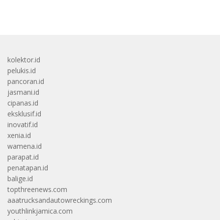
bandar besar starlight princess1000 bagi bonus
kolektor.id
pelukis.id
pancoran.id
jasmani.id
cipanas.id
eksklusif.id
inovatif.id
xenia.id
wamena.id
parapat.id
penatapan.id
balige.id
topthreenews.com
aaatrucksandautowreckings.com
youthlinkjamica.com