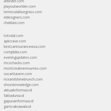
arbirate.com
playoutworlder.com
temeculabluegrass.com
eldesigners.com
cheklani.com
totodal.com
apkcrave.com
bestcarinsurancewsa.com
complidia.com
eveningupdates.com
mcochacks.com
mostcreativeresumes.com
oxcarttavern.com
riceandshinebrunch.com
shoesknowledge.com
aktualinformasi.id
faktadunia.id
gapurainformasi.id
gariscakrawala.id