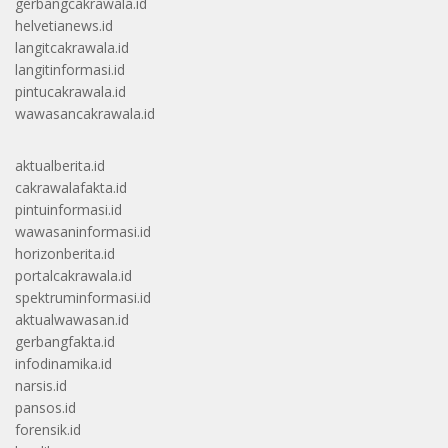
gerbangcakrawala.id
helvetianews.id
langitcakrawala.id
langitinformasi.id
pintucakrawala.id
wawasancakrawala.id
aktualberita.id
cakrawalafakta.id
pintuinformasi.id
wawasaninformasi.id
horizonberita.id
portalcakrawala.id
spektruminformasi.id
aktualwawasan.id
gerbangfakta.id
infodinamika.id
narsis.id
pansos.id
forensik.id