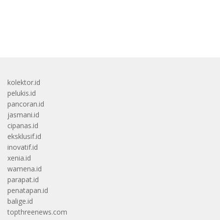
bandar besar starlight princess1000 bagi bonus
kolektor.id
pelukis.id
pancoran.id
jasmani.id
cipanas.id
eksklusif.id
inovatif.id
xenia.id
wamena.id
parapat.id
penatapan.id
balige.id
topthreenews.com