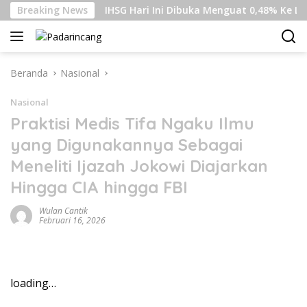
Langsung
an Gaza
Breaking News
IHSG Hari Ini Dibuka Menguat 0,48% Ke Level 6.
ke
konten
Beranda
Nasional
Nasional
Praktisi Medis Tifa Ngaku Ilmu
yang Digunakannya Sebagai
Meneliti Ijazah Jokowi Diajarkan
Hingga CIA hingga FBI
Wulan Cantik
Februari 16, 2026
loading…