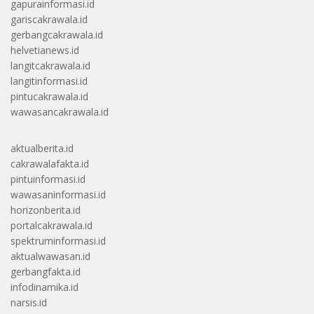
gapurainformasi.id
gariscakrawala.id
gerbangcakrawala.id
helvetianews.id
langitcakrawala.id
langitinformasi.id
pintucakrawala.id
wawasancakrawala.id
aktualberita.id
cakrawalafakta.id
pintuinformasi.id
wawasaninformasi.id
horizonberita.id
portalcakrawala.id
spektruminformasi.id
aktualwawasan.id
gerbangfakta.id
infodinamika.id
narsis.id