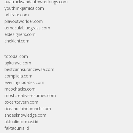
aaatrucksandautowreckings.com
youthlinkjamica.com
arbirate.com
playoutworlder.com
temeculabluegrass.com
eldesigners.com
cheklani.com
totodal.com
apkcrave.com
bestcarinsurancewsa.com
complidia.com
eveningupdates.com
mcochacks.com
mostcreativeresumes.com
oxcarttavern.com
riceandshinebrunch.com
shoesknowledge.com
aktualinformasi.id
faktadunia.id