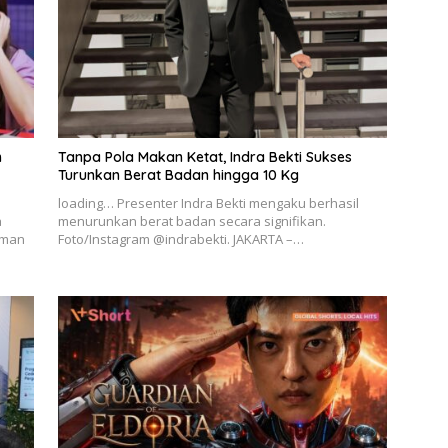
n
Tanpa Pola Makan Ketat, Indra Bekti Sukses
Turunkan Berat Badan hingga 10 Kg
loading… Presenter Indra Bekti mengaku berhasil
a
menurunkan berat badan secara signifikan.
aman
Foto/Instagram @indrabekti. JAKARTA –…