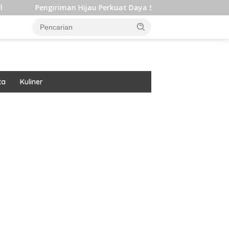
iriman Hijau Perkuat Daya Saing dan Dukung Target Iklim Indon
ta
Kuliner
ar besar starlight princess1000 bagi bonus