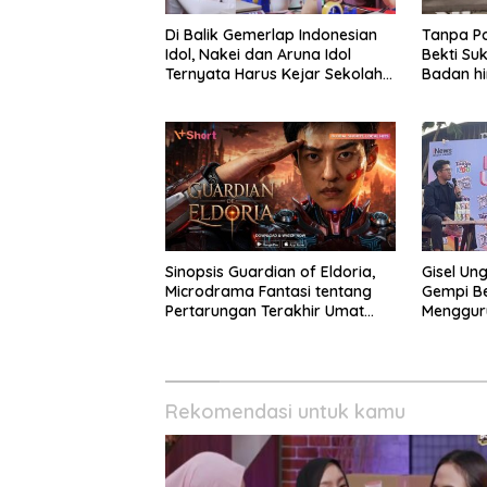
Di Balik Gemerlap Indonesian
Tanpa Po
Idol, Nakei dan Aruna Idol
Bekti Su
Ternyata Harus Kejar Sekolah
Badan hi
Di Karantina
Sinopsis Guardian of Eldoria,
Gisel Un
Microdrama Fantasi tentang
Gempi Be
Pertarungan Terakhir Umat
Menggur
Manusia Ke V+Short
Rekomendasi untuk kamu