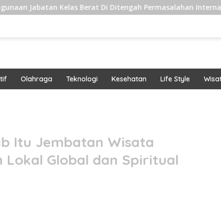
n Kelas Berat Di Ditengah Permasalahan Internal
Peng
if
Olahraga
Teknologi
Kesehatan
Life Style
Wisa
band
b Itu Jembatan Wisata
 Lokal Global dan Spiritual