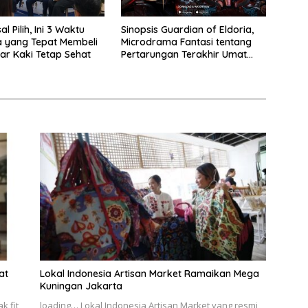
l Pilih, Ini 3 Waktu
Sinopsis Guardian of Eldoria,
 yang Tepat Membeli
Microdrama Fantasi tentang
ar Kaki Tetap Sehat
Pertarungan Terakhir Umat
Manusia Ke V+Short
at
Lokal Indonesia Artisan Market Ramaikan Mega
Kuningan Jakarta
k fit
loading… Lokal Indonesia Artisan Market yang resmi