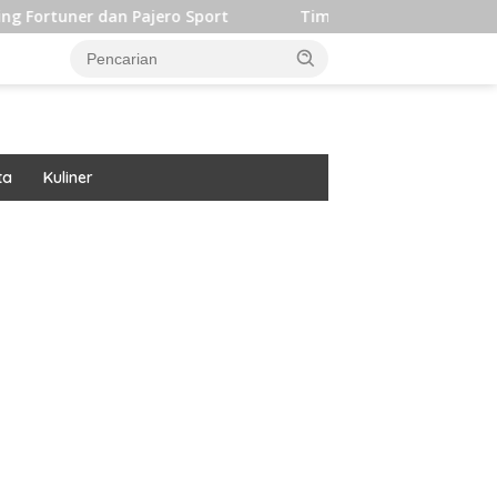
an Pajero Sport
Timpilihan Indonesia Langsung Alihkan
ta
Kuliner
ar besar starlight princess1000 bagi bonus