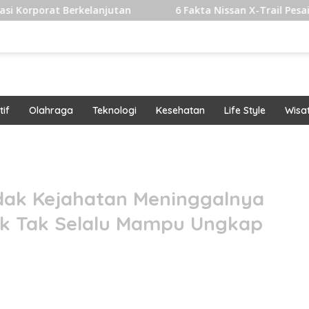
erkelanjutan
6 Fakta Nissan X-Trail Pesaing Fortuner d
if
Olahraga
Teknologi
Kesehatan
Life Style
Wisa
band
dak Kejahatan Meninggalnya
ak Tak Selalu Mampu Ungkap