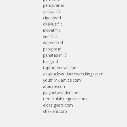
pancoran.id
jasmani.id
cipanas.id
eksklusif.id
inovatif.id
xenia.id
wamena.id
parapat.id
penatapan.id
balige.id
topthreenews.com
aaatrucksandautowreckings.com
youthlinkjamica.com
arbirate.com
playoutworlder.com
temeculabluegrass.com
eldesigners.com
cheklani.com