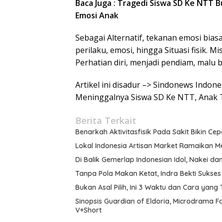
Baca Juga : Tragedi Siswa SD Ke NTT B
Emosi Anak
Sebagai Alternatif, tekanan emosi bi
perilaku, emosi, hingga Situasi fisik. 
Perhatian diri, menjadi pendiam, malu b
Artikel ini disadur –> Sindonews Indon
Meninggalnya Siswa SD Ke NTT, Anak
Berita Terkait
Benarkah Aktivitasfisik Pada Sakit Bikin Ce
Lokal Indonesia Artisan Market Ramaikan 
Di Balik Gemerlap Indonesian Idol, Nakei da
Tanpa Pola Makan Ketat, Indra Bekti Sukse
Bukan Asal Pilih, Ini 3 Waktu dan Cara yang
Sinopsis Guardian of Eldoria, Microdrama F
V+Short