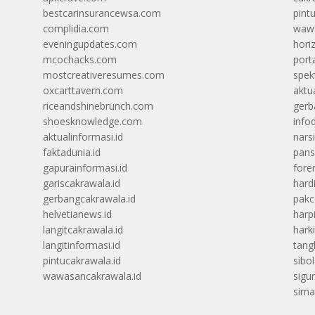
bestcarinsurancewsa.com
pint
complidia.com
wawa
eveningupdates.com
hori
mcochacks.com
port
mostcreativeresumes.com
spek
oxcarttavern.com
aktu
riceandshinebrunch.com
gerb
shoesknowledge.com
info
aktualinformasi.id
narsi
faktadunia.id
pans
gapurainformasi.id
foren
gariscakrawala.id
hard
gerbangcakrawala.id
pak
helvetianews.id
harp
langitcakrawala.id
hark
langitinformasi.id
tang
pintucakrawala.id
sibo
wawasancakrawala.id
sigu
sima