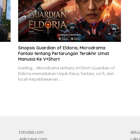
Sinopsis Guardian of Eldoria, Microdrama
Fantasi tentang Pertarungan Terakhir Umat
Manusia Ke V+Short
loading… Microdrama terbaru V+Short Guardian of
Eldoria memadukan Unjuk Rasa, fantasi, sci-fi, dan
kisah kepahlawanan….
totodal.com
aktua
apkcrave.com
cakr