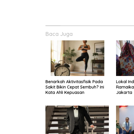
Baca Juga
Benarkah Aktivitasfisik Pada
Lokal In
Sakit Bikin Cepat Sembuh? Ini
Ramaika
Kata Ahli Kepuasan
Jakarta