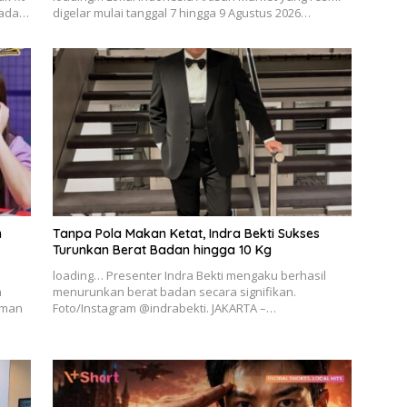
 Pada…
digelar mulai tanggal 7 hingga 9 Agustus 2026…
n
Tanpa Pola Makan Ketat, Indra Bekti Sukses
Turunkan Berat Badan hingga 10 Kg
loading… Presenter Indra Bekti mengaku berhasil
a
menurunkan berat badan secara signifikan.
aman
Foto/Instagram @indrabekti. JAKARTA –…