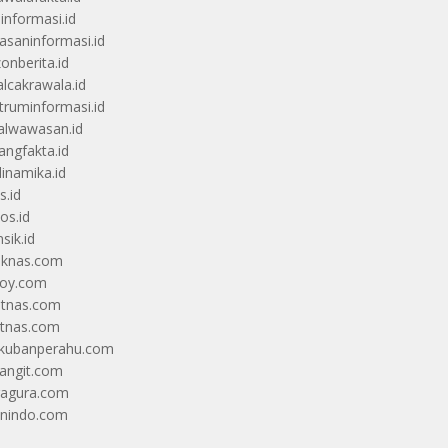
uinformasi.id
saninformasi.id
zonberita.id
alcakrawala.id
truminformasi.id
alwawasan.id
angfakta.id
dinamika.id
s.id
os.id
sik.id
iknas.com
coy.com
itnas.com
itnas.com
kubanperahu.com
langit.com
ragura.com
nindo.com