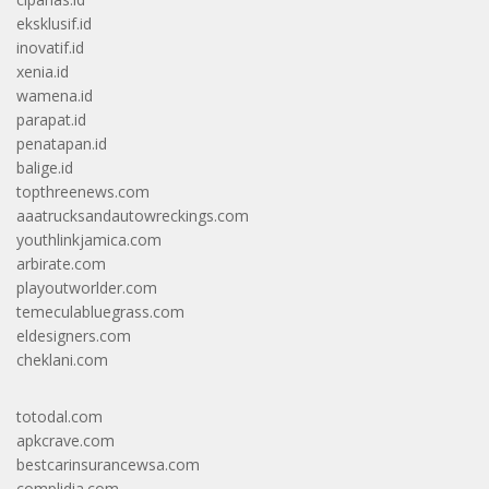
eksklusif.id
inovatif.id
xenia.id
wamena.id
parapat.id
penatapan.id
balige.id
topthreenews.com
aaatrucksandautowreckings.com
youthlinkjamica.com
arbirate.com
playoutworlder.com
temeculabluegrass.com
eldesigners.com
cheklani.com
totodal.com
apkcrave.com
bestcarinsurancewsa.com
complidia.com