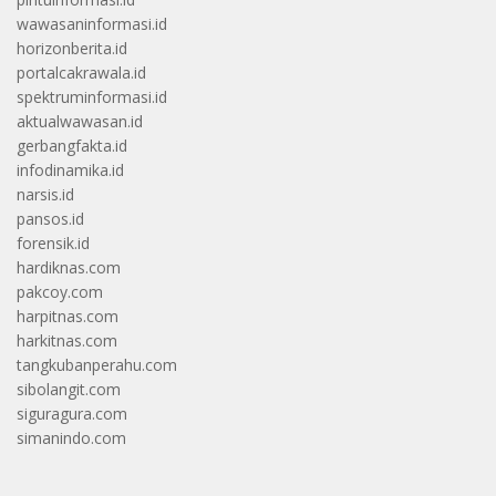
wawasaninformasi.id
horizonberita.id
portalcakrawala.id
spektruminformasi.id
aktualwawasan.id
gerbangfakta.id
infodinamika.id
narsis.id
pansos.id
forensik.id
hardiknas.com
pakcoy.com
harpitnas.com
harkitnas.com
tangkubanperahu.com
sibolangit.com
siguragura.com
simanindo.com