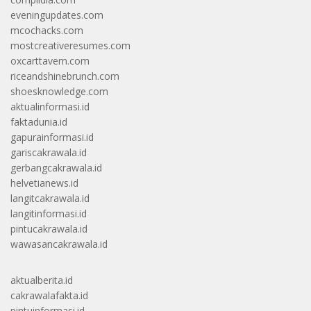
eveningupdates.com
mcochacks.com
mostcreativeresumes.com
oxcarttavern.com
riceandshinebrunch.com
shoesknowledge.com
aktualinformasi.id
faktadunia.id
gapurainformasi.id
gariscakrawala.id
gerbangcakrawala.id
helvetianews.id
langitcakrawala.id
langitinformasi.id
pintucakrawala.id
wawasancakrawala.id
aktualberita.id
cakrawalafakta.id
pintuinformasi.id