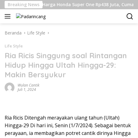
Langsung
bukin
Breaking News
Harga Honda Super One Rp438 Juta, Cuma 100 Uni
ke
konten
Beranda
Life Style
Life Style
Ria Ricis Singgung soal Rintangan
Hidup Hingga Ultah Hingga-29:
Makin Bersyukur
Wulan Cantik
Juli 1, 2024
Ria Ricis Ditengah merayakan ulang tahun (Ultah)
Hingga-29 Di hari ini, Senin (1/7/2024). Sebagai bentuk
perayaan, ia membagikan potret cantik dirinya Hingga