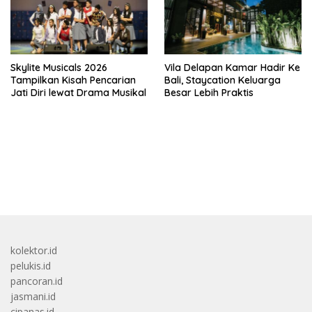
Skylite Musicals 2026
Vila Delapan Kamar Hadir Ke
Tampilkan Kisah Pencarian
Bali, Staycation Keluarga
Jati Diri lewat Drama Musikal
Besar Lebih Praktis
bandar besar starlight princess1000 bagi bonus
kolektor.id
pelukis.id
pancoran.id
jasmani.id
cipanas.id