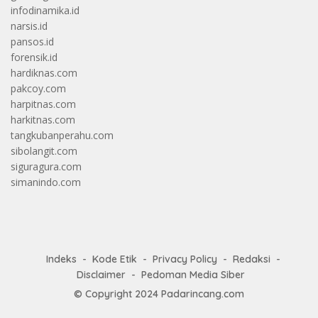
infodinamika.id
narsis.id
pansos.id
forensik.id
hardiknas.com
pakcoy.com
harpitnas.com
harkitnas.com
tangkubanperahu.com
sibolangit.com
siguragura.com
simanindo.com
Indeks
Kode Etik
Privacy Policy
Redaksi
Disclaimer
Pedoman Media Siber
© Copyright 2024
Padarincang.com