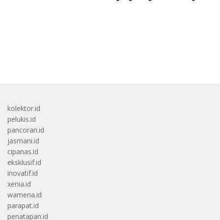
bandar besar starlight princess1000 bagi bonus
kolektor.id
pelukis.id
pancoran.id
jasmani.id
cipanas.id
eksklusif.id
inovatif.id
xenia.id
wamena.id
parapat.id
penatapan.id