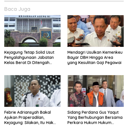
Baca Juga
Kejagung Tetap Solid Usut
Mendagri Usulkan Kemenkeu
Penyalahgunaan Jabatan
Bayar DBH Hingga Area
Kelas Berat Di Ditengah
yang Kesulitan Gaji Pegawai
Permasalahan Internal
Febrie Adriansyah Bakal
Sidang Perdana Gus Yaqut
Ajukan Praperadilan,
Yang Berhubungan Bersama
Kejagung: Silakan, Itu Hak
Perkara Hukum Hukum
Dugaan Pelaku
Kuota Haji Digelar Selasa 11