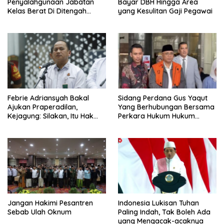
Penyalahgunaan Jabatan
Bayar DBH Hingga Area
Kelas Berat Di Ditengah
yang Kesulitan Gaji Pegawai
Permasalahan Internal
Febrie Adriansyah Bakal
Sidang Perdana Gus Yaqut
Ajukan Praperadilan,
Yang Berhubungan Bersama
Kejagung: Silakan, Itu Hak
Perkara Hukum Hukum
Dugaan Pelaku
Kuota Haji Digelar Selasa 11
Agustus
Jangan Hakimi Pesantren
Indonesia Lukisan Tuhan
Sebab Ulah Oknum
Paling Indah, Tak Boleh Ada
yang Mengacak-acaknya