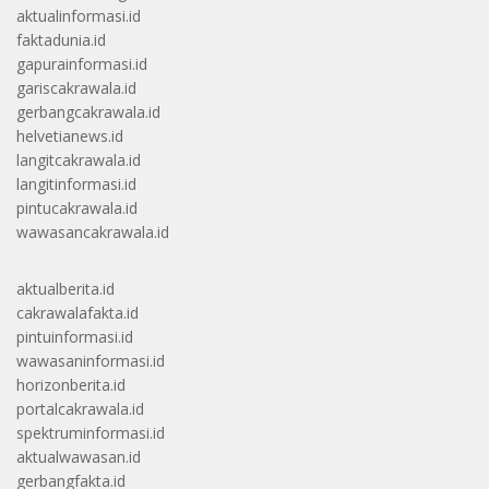
aktualinformasi.id
faktadunia.id
gapurainformasi.id
gariscakrawala.id
gerbangcakrawala.id
helvetianews.id
langitcakrawala.id
langitinformasi.id
pintucakrawala.id
wawasancakrawala.id
aktualberita.id
cakrawalafakta.id
pintuinformasi.id
wawasaninformasi.id
horizonberita.id
portalcakrawala.id
spektruminformasi.id
aktualwawasan.id
gerbangfakta.id