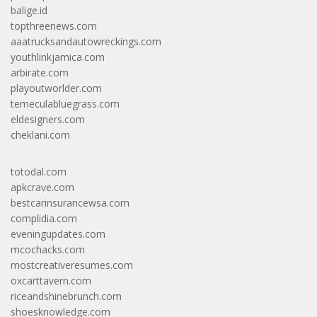
balige.id
topthreenews.com
aaatrucksandautowreckings.com
youthlinkjamica.com
arbirate.com
playoutworlder.com
temeculabluegrass.com
eldesigners.com
cheklani.com
totodal.com
apkcrave.com
bestcarinsurancewsa.com
complidia.com
eveningupdates.com
mcochacks.com
mostcreativeresumes.com
oxcarttavern.com
riceandshinebrunch.com
shoesknowledge.com