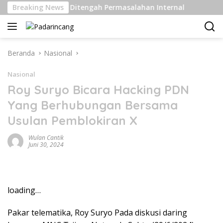
Langsung
las Berat Di Ditengah Permasalahan Internal
Breaking News
Pengirim
ke
konten
Beranda
Nasional
Nasional
Roy Suryo Bicara Hacking PDN
Yang Berhubungan Bersama
Usulan Pemblokiran X
Wulan Cantik
Juni 30, 2024
loading…
Pakar telematika, Roy Suryo Pada diskusi daring