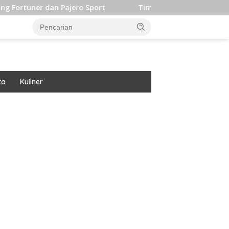
 Pajero Sport
Timpilihan Indonesia Langsung Alihkan F
ta
Kuliner
ar besar starlight princess1000 bagi bonus