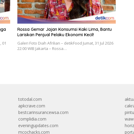
ngga
Rossa Gemar Jajan Konsumsi Kaki Lima, Bantu
Lariskan Penjual Pelaku Ekonomi Kecil!
, 01
Galeri Foto Diah Afrilian – detikFood Jumat, 31 Jul 2026
22:00 WIB Jakarta – Rossa…
totodal.com
aktua
apkcrave.com
cakr
bestcarinsurancewsa.com
pint
complidia.com
wawa
eveningupdates.com
hori
mcochacks.com
port