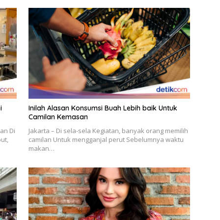
i
Inilah Alasan Konsumsi Buah Lebih baik Untuk
Camilan Kemasan
an Di
Jakarta – Di sela-sela Kegiatan, banyak orang memilih
ut,
camilan Untuk mengganjal perut Sebelumnya waktu
makan…