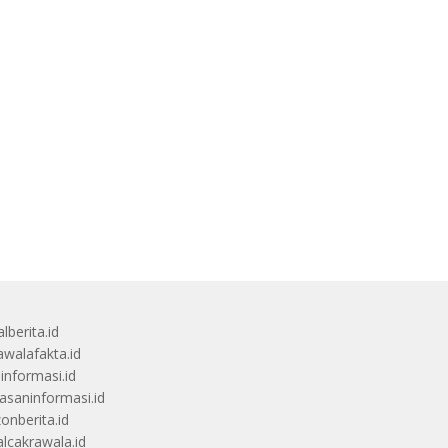
lberita.id
awalafakta.id
uinformasi.id
saninformasi.id
zonberita.id
alcakrawala.id