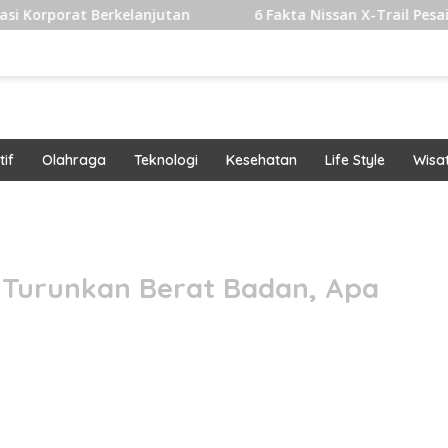
kelanjutan
6 Fakta Nissan X-Trail Pesaing Fortuner dan
if
Olahraga
Teknologi
Kesehatan
Life Style
Wisa
band
 Turunkan Berat Badan, Apa