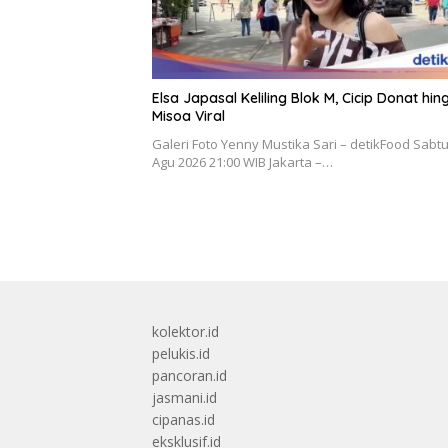
Elsa Japasal Keliling Blok M, Cicip Donat hi
Misoa Viral
Galeri Foto Yenny Mustika Sari – detikFood Sabtu
Agu 2026 21:00 WIB Jakarta –…
kolektor.id
pelukis.id
pancoran.id
jasmani.id
cipanas.id
eksklusif.id