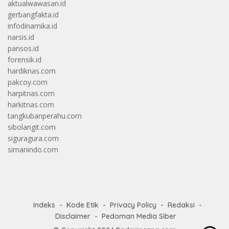
aktualwawasan.id
gerbangfakta.id
infodinamika.id
narsis.id
pansos.id
forensik.id
hardiknas.com
pakcoy.com
harpitnas.com
harkitnas.com
tangkubanperahu.com
sibolangit.com
siguragura.com
simanindo.com
Indeks
Kode Etik
Privacy Policy
Redaksi
Disclaimer
Pedoman Media Siber