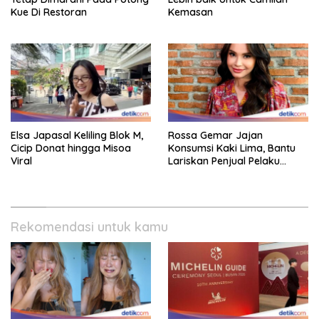
Kue Di Restoran
Kemasan
Elsa Japasal Keliling Blok M,
Rossa Gemar Jajan
Cicip Donat hingga Misoa
Konsumsi Kaki Lima, Bantu
Viral
Lariskan Penjual Pelaku
Ekonomi Kecil!
Rekomendasi untuk kamu