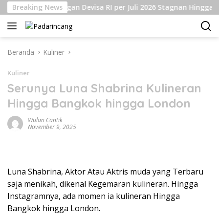
Langsung
Breaking News
Cadangan Devisa RI per Juli 2026 Stagnan Hingga USD1
ke
konten
Beranda
Kuliner
Kuliner
Serunya Luna Shabrina Kulineran
Hingga Bangkok hingga London
Wulan Cantik
November 9, 2025
Luna Shabrina, Aktor Atau Aktris muda yang Terbaru
saja menikah, dikenal Kegemaran kulineran. Hingga
Instagramnya, ada momen ia kulineran Hingga
Bangkok hingga London.