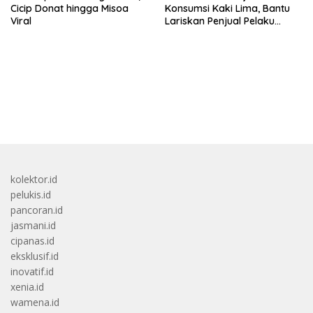
Cicip Donat hingga Misoa
Konsumsi Kaki Lima, Bantu
Viral
Lariskan Penjual Pelaku
Ekonomi Kecil!
bandar besar starlight princess1000 bagi bonus
kolektor.id
pelukis.id
pancoran.id
jasmani.id
cipanas.id
eksklusif.id
inovatif.id
xenia.id
wamena.id