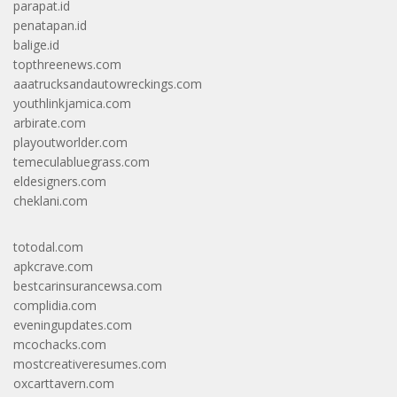
parapat.id
penatapan.id
balige.id
topthreenews.com
aaatrucksandautowreckings.com
youthlinkjamica.com
arbirate.com
playoutworlder.com
temeculabluegrass.com
eldesigners.com
cheklani.com
totodal.com
apkcrave.com
bestcarinsurancewsa.com
complidia.com
eveningupdates.com
mcochacks.com
mostcreativeresumes.com
oxcarttavern.com