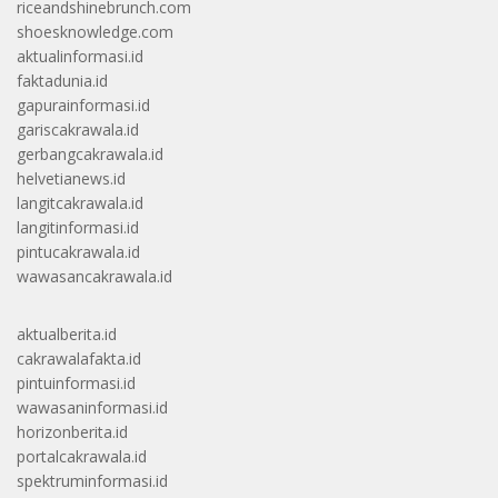
riceandshinebrunch.com
shoesknowledge.com
aktualinformasi.id
faktadunia.id
gapurainformasi.id
gariscakrawala.id
gerbangcakrawala.id
helvetianews.id
langitcakrawala.id
langitinformasi.id
pintucakrawala.id
wawasancakrawala.id
aktualberita.id
cakrawalafakta.id
pintuinformasi.id
wawasaninformasi.id
horizonberita.id
portalcakrawala.id
spektruminformasi.id