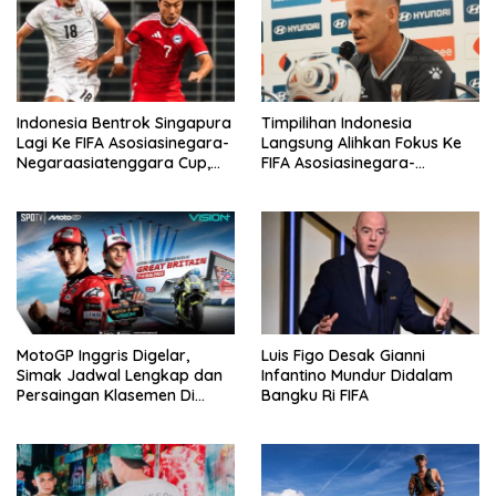
Indonesia Bentrok Singapura
Timpilihan Indonesia
Lagi Ke FIFA Asosiasinegara-
Langsung Alihkan Fokus Ke
Negaraasiatenggara Cup,
FIFA Asosiasinegara-
Misi Balas Dendam Dimulai
Negaraasiatenggara Cup
2026
MotoGP Inggris Digelar,
Luis Figo Desak Gianni
Simak Jadwal Lengkap dan
Infantino Mundur Didalam
Persaingan Klasemen Di
Bangku Ri FIFA
VISION+