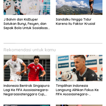
J Balvin dan KidSuper
Sandalku hingga Tidur
Satukan Bunyi, Fesyen, dan
Karena Itu Faktor Krusial
Sepak Bola Untuk Sosialisasi
Politik Internasional
Rekomendasi untuk kamu
Indonesia Bentrok Singapura
Timpilihan Indonesia
Lagi Ke FIFA Asosiasinegara-
Langsung Alihkan Fokus Ke
Negaraasiatenggara Cup,
FIFA Asosiasinegara-
Misi Balas Dendam Dimulai
Negaraasiatenggara Cup
2026