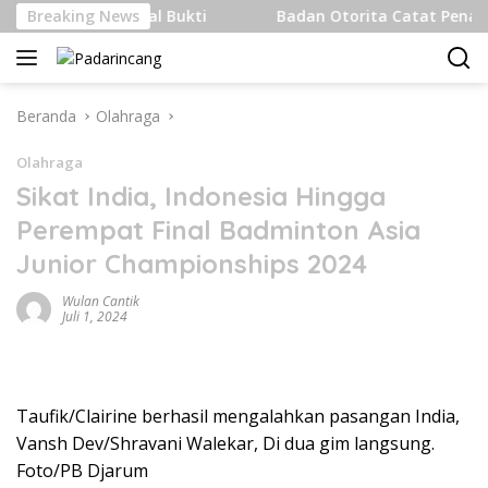
Langsung
 Internasional Bukti
Breaking News
Badan Otorita Catat Penanaman M
ke
konten
Beranda
Olahraga
Olahraga
Sikat India, Indonesia Hingga
Perempat Final Badminton Asia
Junior Championships 2024
Wulan Cantik
Juli 1, 2024
Taufik/Clairine berhasil mengalahkan pasangan India,
Vansh Dev/Shravani Walekar, Di dua gim langsung.
Foto/PB Djarum