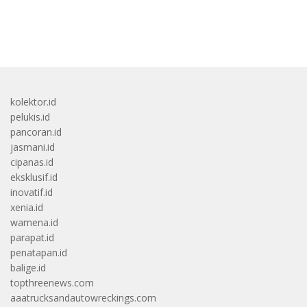
bandar besar starlight princess1000 bagi bonus
kolektor.id
pelukis.id
pancoran.id
jasmani.id
cipanas.id
eksklusif.id
inovatif.id
xenia.id
wamena.id
parapat.id
penatapan.id
balige.id
topthreenews.com
aaatrucksandautowreckings.com