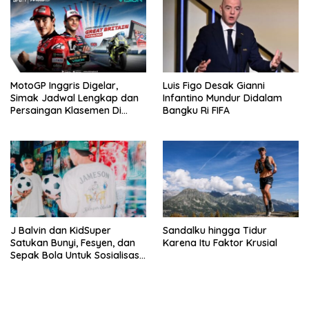
MotoGP Inggris Digelar,
Luis Figo Desak Gianni
Simak Jadwal Lengkap dan
Infantino Mundur Didalam
Persaingan Klasemen Di
Bangku Ri FIFA
VISION+
J Balvin dan KidSuper
Sandalku hingga Tidur
Satukan Bunyi, Fesyen, dan
Karena Itu Faktor Krusial
Sepak Bola Untuk Sosialisasi
Politik Internasional