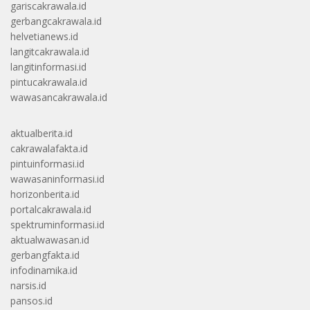
gariscakrawala.id
gerbangcakrawala.id
helvetianews.id
langitcakrawala.id
langitinformasi.id
pintucakrawala.id
wawasancakrawala.id
aktualberita.id
cakrawalafakta.id
pintuinformasi.id
wawasaninformasi.id
horizonberita.id
portalcakrawala.id
spektruminformasi.id
aktualwawasan.id
gerbangfakta.id
infodinamika.id
narsis.id
pansos.id