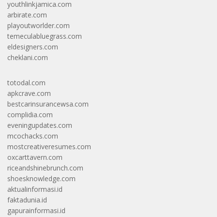
youthlinkjamica.com
arbirate.com
playoutworlder.com
temeculabluegrass.com
eldesigners.com
cheklani.com
totodal.com
apkcrave.com
bestcarinsurancewsa.com
complidia.com
eveningupdates.com
mcochacks.com
mostcreativeresumes.com
oxcarttavern.com
riceandshinebrunch.com
shoesknowledge.com
aktualinformasi.id
faktadunia.id
gapurainformasi.id