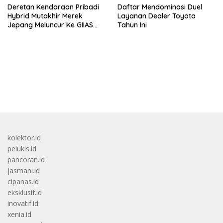
Deretan Kendaraan Pribadi
Daftar Mendominasi Duel
Hybrid Mutakhir Merek
Layanan Dealer Toyota
Jepang Meluncur Ke GIIAS
Tahun Ini
2026
bandar besar starlight princess1000 bagi bonus
kolektor.id
pelukis.id
pancoran.id
jasmani.id
cipanas.id
eksklusif.id
inovatif.id
xenia.id