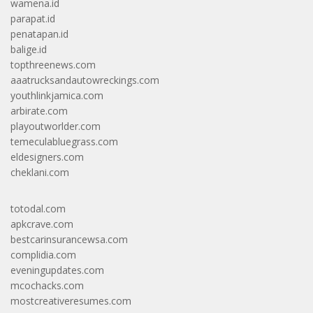
wamena.id
parapat.id
penatapan.id
balige.id
topthreenews.com
aaatrucksandautowreckings.com
youthlinkjamica.com
arbirate.com
playoutworlder.com
temeculabluegrass.com
eldesigners.com
cheklani.com
totodal.com
apkcrave.com
bestcarinsurancewsa.com
complidia.com
eveningupdates.com
mcochacks.com
mostcreativeresumes.com