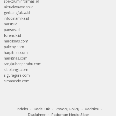
spektruminformasi.id
aktualwawasan.id
gerbangfakta.id
infodinamika.id
narsis.id
pansos.id
forensik.id
hardiknas.com
pakcoy.com
harpitnas.com
harkitnas.com
tangkubanperahu.com
sibolangit.com
siguragura.com
simanindo.com
Indeks
Kode Etik
Privacy Policy
Redaksi
Disclaimer
Pedoman Media Siber