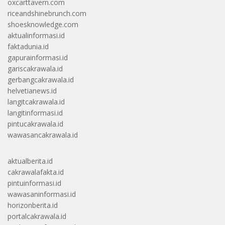
oxcarttavern.com
riceandshinebrunch.com
shoesknowledge.com
aktualinformasi.id
faktadunia.id
gapurainformasi.id
gariscakrawala.id
gerbangcakrawala.id
helvetianews.id
langitcakrawala.id
langitinformasi.id
pintucakrawala.id
wawasancakrawala.id
aktualberita.id
cakrawalafakta.id
pintuinformasi.id
wawasaninformasi.id
horizonberita.id
portalcakrawala.id