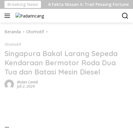
Langsung
anjutan
Breaking News
6 Fakta Nissan X-Trail Pesaing Fortuner dan Pa
ke
konten
Beranda
Otomotif
Otomotif
Singapura Bakal Larang Sepeda
Kendaraan Bermotor Roda Dua
Tua dan Batasi Mesin Diesel
Wulan Cantik
Juli 2, 2024
—