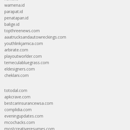
wamena.id
parapat.id
penatapan.id
balige.id
topthreenews.com
aaatrucksandautowreckings.com
youthlinkjamica.com
arbirate.com
playoutworlder.com
temeculabluegrass.com
eldesigners.com
cheklani.com
totodal.com
apkcrave.com
bestcarinsurancewsa.com
complidia.com
eveningupdates.com
mcochacks.com
mostcreativeresumes.com