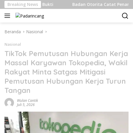
Langsung
nternasional Bukti
Breaking News
Badan Otorita Catat Penanaman Mod
ke
konten
Beranda
Nasional
Nasional
TikTok Pemutusan Hubungan Kerja
Massal Karyawan Tokopedia, Wakil
Rakyat Minta Satgas Mitigasi
Pemutusan Hubungan Kerja Turun
Tangan
Wulan Cantik
Juli 5, 2026