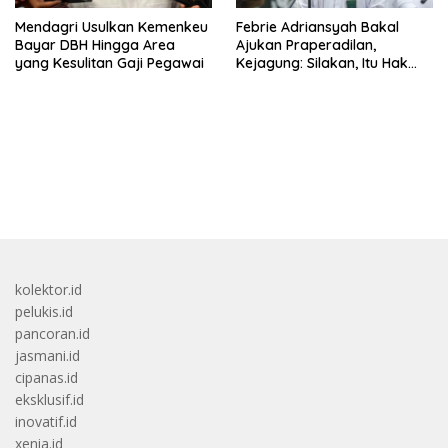
Mendagri Usulkan Kemenkeu
Febrie Adriansyah Bakal
Bayar DBH Hingga Area
Ajukan Praperadilan,
yang Kesulitan Gaji Pegawai
Kejagung: Silakan, Itu Hak
Dugaan Pelaku
bandar besar starlight princess1000 bagi bonus
kolektor.id
pelukis.id
pancoran.id
jasmani.id
cipanas.id
eksklusif.id
inovatif.id
xenia.id