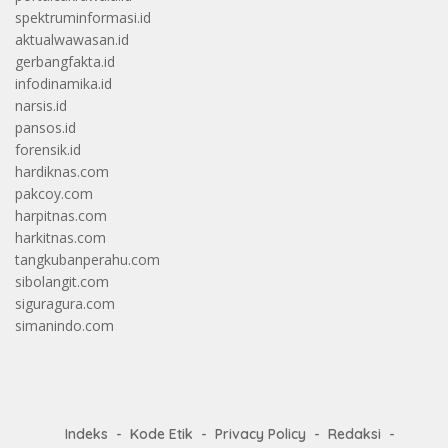
spektruminformasi.id
aktualwawasan.id
gerbangfakta.id
infodinamika.id
narsis.id
pansos.id
forensik.id
hardiknas.com
pakcoy.com
harpitnas.com
harkitnas.com
tangkubanperahu.com
sibolangit.com
siguragura.com
simanindo.com
Indeks
Kode Etik
Privacy Policy
Redaksi