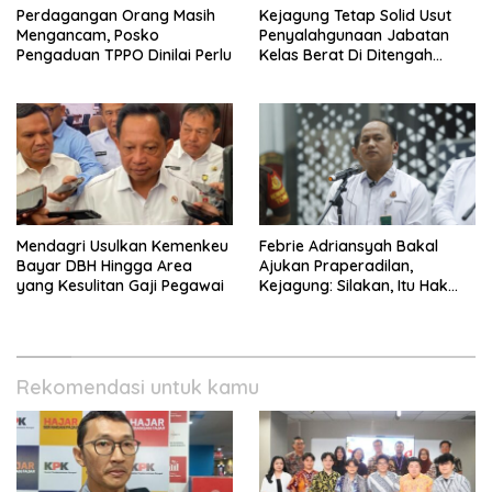
Perdagangan Orang Masih
Kejagung Tetap Solid Usut
Mengancam, Posko
Penyalahgunaan Jabatan
Pengaduan TPPO Dinilai Perlu
Kelas Berat Di Ditengah
Permasalahan Internal
Mendagri Usulkan Kemenkeu
Febrie Adriansyah Bakal
Bayar DBH Hingga Area
Ajukan Praperadilan,
yang Kesulitan Gaji Pegawai
Kejagung: Silakan, Itu Hak
Dugaan Pelaku
Rekomendasi untuk kamu