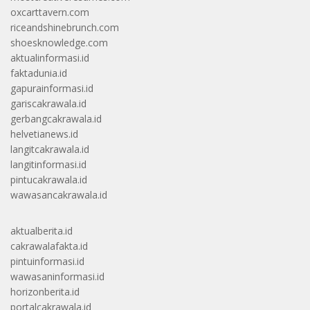
oxcarttavern.com
riceandshinebrunch.com
shoesknowledge.com
aktualinformasi.id
faktadunia.id
gapurainformasi.id
gariscakrawala.id
gerbangcakrawala.id
helvetianews.id
langitcakrawala.id
langitinformasi.id
pintucakrawala.id
wawasancakrawala.id
aktualberita.id
cakrawalafakta.id
pintuinformasi.id
wawasaninformasi.id
horizonberita.id
portalcakrawala.id