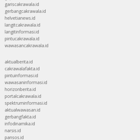
gariscakrawala.id
gerbangcakrawala.id
helvetianews.id
langitcakrawala.id
langitinformasi.id
pintucakrawala.id
wawasancakrawala.id
aktualberita.id
cakrawalafakta.id
pintuinformasi.id
wawasaninformasi.id
horizonberita.id
portalcakrawala.id
spektruminformasi.id
aktualwawasan.id
gerbangfakta.id
infodinamika.id
narsis.id
pansos.id