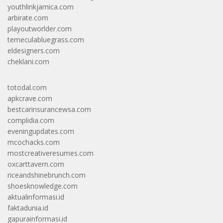
youthlinkjamica.com
arbirate.com
playoutworlder.com
temeculabluegrass.com
eldesigners.com
cheklani.com
totodal.com
apkcrave.com
bestcarinsurancewsa.com
complidia.com
eveningupdates.com
mcochacks.com
mostcreativeresumes.com
oxcarttavern.com
riceandshinebrunch.com
shoesknowledge.com
aktualinformasi.id
faktadunia.id
gapurainformasi.id