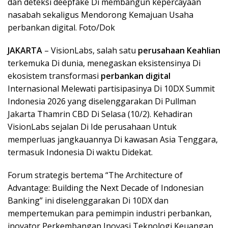
dan deteksi deepfake Di membangun kepercayaan
nasabah sekaligus Mendorong Kemajuan Usaha
perbankan digital. Foto/Dok
JAKARTA
– VisionLabs, salah satu
perusahaan Keahlian
terkemuka Di dunia, menegaskan eksistensinya Di
ekosistem transformasi
perbankan digital
Internasional Melewati partisipasinya Di 10DX Summit
Indonesia 2026 yang diselenggarakan Di Pullman
Jakarta Thamrin CBD Di Selasa (10/2). Kehadiran
VisionLabs sejalan Di Ide perusahaan Untuk
memperluas jangkauannya Di kawasan Asia Tenggara,
termasuk Indonesia Di waktu Didekat.
Forum strategis bertema “The Architecture of
Advantage: Building the Next Decade of Indonesian
Banking” ini diselenggarakan Di 10DX dan
mempertemukan para pemimpin industri perbankan,
inovator Perkembangan Inovasi Teknologi Keuangan,