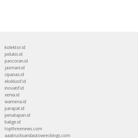
bandar besar starlight princess1000 bagi bonus
kolektor.id
pelukis.id
pancoran.id
jasmani.id
cipanas.id
eksklusif.id
inovatif.id
xenia.id
wamena.id
parapat.id
penatapan.id
balige.id
topthreenews.com
aaatrucksandautowreckings.com