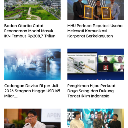
Badan Otorita Catat
MHU Perkuat Reputasi Usaha
Penanaman Modal Masuk
Melewati Komunikasi
IKN Tembus Rp208,7 Triliun
Korporat Berkelanjutan
Cadangan Devisa RI per Juli
Pengiriman Hijau Perkuat
2026 Stagnan Hingga USD145
Daya Saing dan Dukung
Miliar,
Target Iklim Indonesia
Lembagakeuanganpusat
Ungkap Pengaruh Domestik
dan Internasional