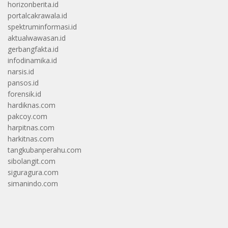
horizonberita.id
portalcakrawala.id
spektruminformasi.id
aktualwawasan.id
gerbangfakta.id
infodinamika.id
narsis.id
pansos.id
forensik.id
hardiknas.com
pakcoy.com
harpitnas.com
harkitnas.com
tangkubanperahu.com
sibolangit.com
siguragura.com
simanindo.com