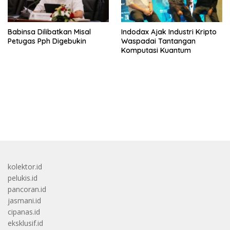
Babinsa Dilibatkan Misal
Indodax Ajak Industri Kripto
Petugas Pph Digebukin
Waspadai Tantangan
Komputasi Kuantum
bandar besar starlight princess1000 bagi bonus
kolektor.id
pelukis.id
pancoran.id
jasmani.id
cipanas.id
eksklusif.id