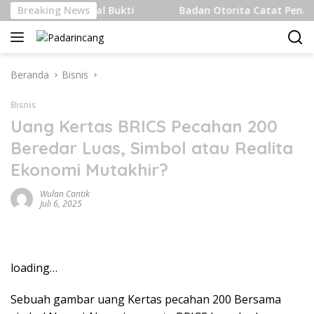
Langsung
 Internasional Bukti
Breaking News
Badan Otorita Catat Penanaman M
ke
konten
Beranda
Bisnis
Bisnis
Uang Kertas BRICS Pecahan 200
Beredar Luas, Simbol atau Realita
Ekonomi Mutakhir?
Wulan Cantik
Juli 6, 2025
loading…
Sebuah gambar uang Kertas pecahan 200 Bersama