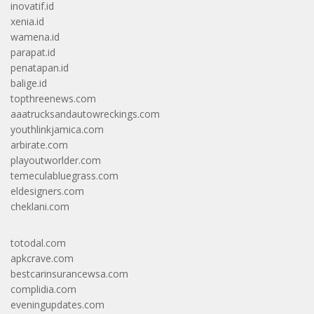
inovatif.id
xenia.id
wamena.id
parapat.id
penatapan.id
balige.id
topthreenews.com
aaatrucksandautowreckings.com
youthlinkjamica.com
arbirate.com
playoutworlder.com
temeculabluegrass.com
eldesigners.com
cheklani.com
totodal.com
apkcrave.com
bestcarinsurancewsa.com
complidia.com
eveningupdates.com