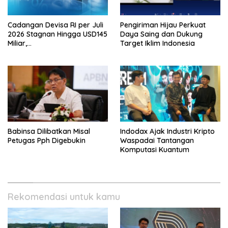
Cadangan Devisa RI per Juli
Pengiriman Hijau Perkuat
2026 Stagnan Hingga USD145
Daya Saing dan Dukung
Miliar,
Target Iklim Indonesia
Lembagakeuanganpusat
Ungkap Pengaruh Domestik
dan Internasional
Babinsa Dilibatkan Misal
Indodax Ajak Industri Kripto
Petugas Pph Digebukin
Waspadai Tantangan
Komputasi Kuantum
Rekomendasi untuk kamu