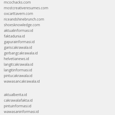
mcochacks.com
mostcreativeresumes.com
oxcarttavern.com
riceandshinebrunch.com
shoesknowledge.com
aktualinformasi.id
faktadunia.id
gapurainformasi.id
gariscakrawala.id
gerbangcakrawala.id
helvetianews.id
langitcakrawala.id
langitinformasi.id
pintucakrawala.id
wawasancakrawala.id
aktualberita.id
cakrawalafakta.id
pintuinformasi.id
wawasaninformasi.id