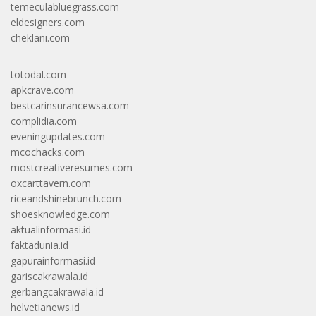
temeculabluegrass.com
eldesigners.com
cheklani.com
totodal.com
apkcrave.com
bestcarinsurancewsa.com
complidia.com
eveningupdates.com
mcochacks.com
mostcreativeresumes.com
oxcarttavern.com
riceandshinebrunch.com
shoesknowledge.com
aktualinformasi.id
faktadunia.id
gapurainformasi.id
gariscakrawala.id
gerbangcakrawala.id
helvetianews.id