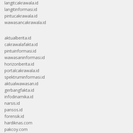
langitcakrawala.id
langitinformasi.id
pintucakrawala.id
wawasancakrawala.id
aktualberita.id
cakrawalafakta.id
pintuinformasi.id
wawasaninformasi.id
horizonberita.id
portalcakrawala.id
spektruminformasi.id
aktualwawasan.id
gerbangfakta.id
infodinamika.id
narsis.id
pansos.id
forensik.id
hardiknas.com
pakcoy.com