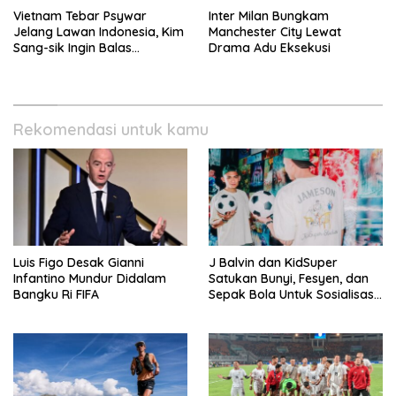
Vietnam Tebar Psywar
Inter Milan Bungkam
Jelang Lawan Indonesia, Kim
Manchester City Lewat
Sang-sik Ingin Balas
Drama Adu Eksekusi
Dukungan Fans
Rekomendasi untuk kamu
Luis Figo Desak Gianni
J Balvin dan KidSuper
Infantino Mundur Didalam
Satukan Bunyi, Fesyen, dan
Bangku Ri FIFA
Sepak Bola Untuk Sosialisasi
Politik Internasional