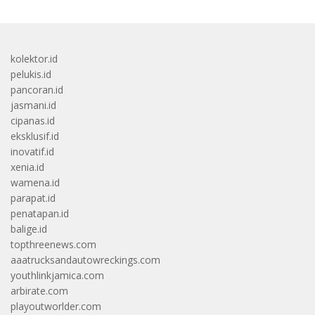
kolektor.id
pelukis.id
pancoran.id
jasmani.id
cipanas.id
eksklusif.id
inovatif.id
xenia.id
wamena.id
parapat.id
penatapan.id
balige.id
topthreenews.com
aaatrucksandautowreckings.com
youthlinkjamica.com
arbirate.com
playoutworlder.com