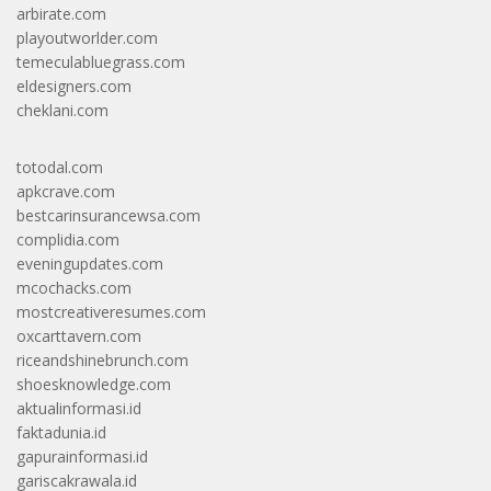
arbirate.com
playoutworlder.com
temeculabluegrass.com
eldesigners.com
cheklani.com
totodal.com
apkcrave.com
bestcarinsurancewsa.com
complidia.com
eveningupdates.com
mcochacks.com
mostcreativeresumes.com
oxcarttavern.com
riceandshinebrunch.com
shoesknowledge.com
aktualinformasi.id
faktadunia.id
gapurainformasi.id
gariscakrawala.id