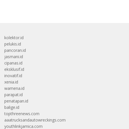
bandar besar starlight princess1000 bagi bonus
kolektor.id
pelukis.id
pancoran.id
jasmani.id
cipanas.id
eksklusif.id
inovatif.id
xenia.id
wamena.id
parapat.id
penatapan.id
balige.id
topthreenews.com
aaatrucksandautowreckings.com
youthlinkjamica.com