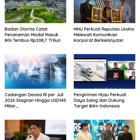
Badan Otorita Catat
MHU Perkuat Reputasi Usaha
Penanaman Modal Masuk
Melewati Komunikasi
IKN Tembus Rp208,7 Triliun
Korporat Berkelanjutan
Cadangan Devisa RI per Juli
Pengiriman Hijau Perkuat
2026 Stagnan Hingga USD145
Daya Saing dan Dukung
Miliar,
Target Iklim Indonesia
Lembagakeuanganpusat
Ungkap Pengaruh Domestik
dan Internasional