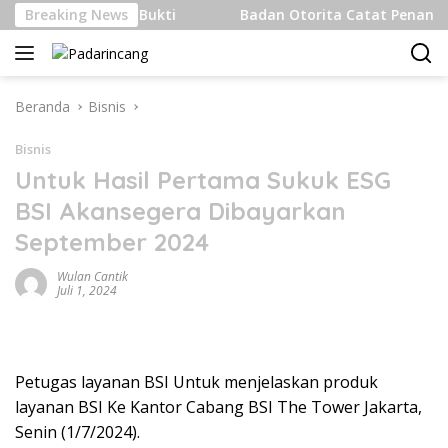
Langsung
ternasional Bukti
Breaking News
Badan Otorita Catat Penanaman Mod
ke
konten
Beranda
Bisnis
Bisnis
Untuk Hasil Pertama Sukuk ESG
BSI Akansegera Dibayarkan
September 2024
Wulan Cantik
Juli 1, 2024
Petugas layanan BSI Untuk menjelaskan produk
layanan BSI Ke Kantor Cabang BSI The Tower Jakarta,
Senin (1/7/2024).