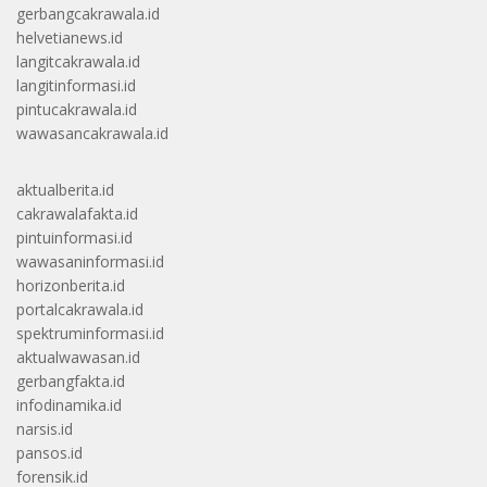
gerbangcakrawala.id
helvetianews.id
langitcakrawala.id
langitinformasi.id
pintucakrawala.id
wawasancakrawala.id
aktualberita.id
cakrawalafakta.id
pintuinformasi.id
wawasaninformasi.id
horizonberita.id
portalcakrawala.id
spektruminformasi.id
aktualwawasan.id
gerbangfakta.id
infodinamika.id
narsis.id
pansos.id
forensik.id