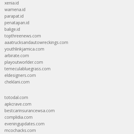
xenia.id
wamena.id
parapat.id
penatapan.id
balige.id
topthreenews.com
aaatrucksandautowreckings.com
youthlinkjamica.com
arbirate.com
playoutworlder.com
temeculabluegrass.com
eldesigners.com
cheklani.com
totodal.com
apkcrave.com
bestcarinsurancewsa.com
complidia.com
eveningupdates.com
mcochacks.com