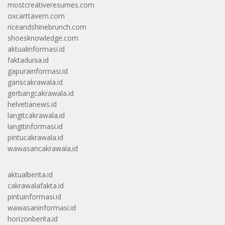
mostcreativeresumes.com
oxcarttavern.com
riceandshinebrunch.com
shoesknowledge.com
aktualinformasi.id
faktadunia.id
gapurainformasi.id
gariscakrawala.id
gerbangcakrawala.id
helvetianews.id
langitcakrawala.id
langitinformasi.id
pintucakrawala.id
wawasancakrawala.id
aktualberita.id
cakrawalafakta.id
pintuinformasi.id
wawasaninformasi.id
horizonberita.id