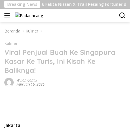
Langsung
tan
Breaking News
6 Fakta Nissan X-Trail Pesaing Fortuner dan Pajero
ke
konten
Beranda
Kuliner
Kuliner
Viral Penjual Buah Ke Singapura
Kasar Ke Turis, Ini Kisah Ke
Baliknya!
Wulan Cantik
Februari 16, 2026
Jakarta
–