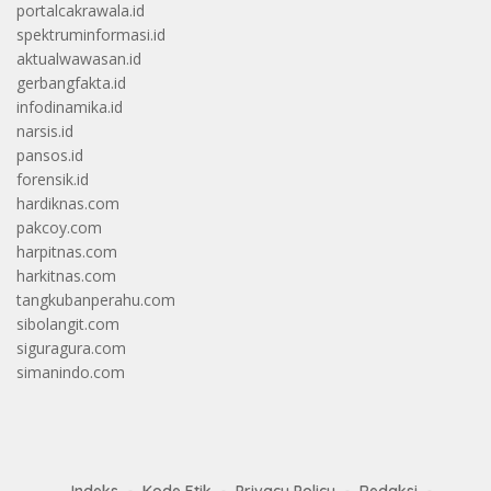
portalcakrawala.id
spektruminformasi.id
aktualwawasan.id
gerbangfakta.id
infodinamika.id
narsis.id
pansos.id
forensik.id
hardiknas.com
pakcoy.com
harpitnas.com
harkitnas.com
tangkubanperahu.com
sibolangit.com
siguragura.com
simanindo.com
Indeks
Kode Etik
Privacy Policy
Redaksi