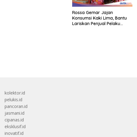
Rossa Gemar Jajan
Konsumsi Kaki Lima, Bantu
Lariskan Penjual Pelaku
Ekonomi Kecil!
bandar besar starlight princess1000 bagi bonus
kolektor.id
pelukis.id
pancoran.id
jasmani.id
cipanas.id
eksklusif.id
inovatif.id