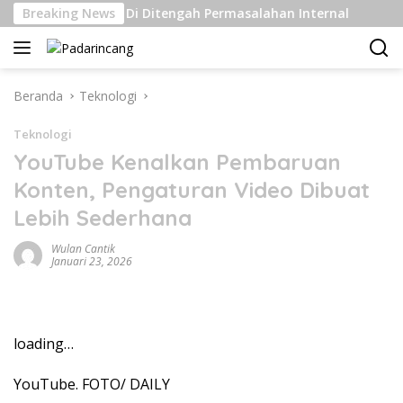
Langsung
an Kelas Berat Di Ditengah Permasalahan Internal
Breaking News
Pen
ke
konten
Beranda
Teknologi
Teknologi
YouTube Kenalkan Pembaruan
Konten, Pengaturan Video Dibuat
Lebih Sederhana
Wulan Cantik
Januari 23, 2026
loading…
YouTube. FOTO/ DAILY