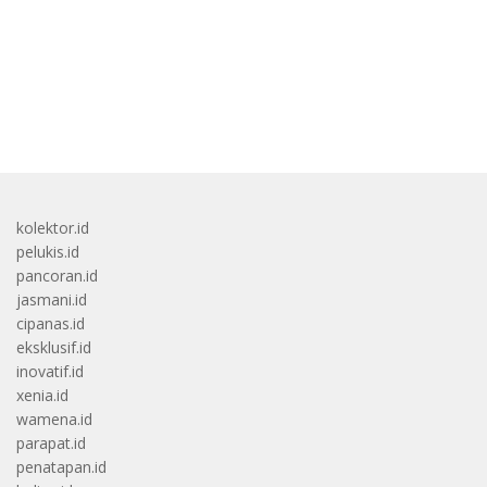
Di Layanan Karantina
bandar besar starlight princess1000 bagi bonus
kolektor.id
pelukis.id
pancoran.id
jasmani.id
cipanas.id
eksklusif.id
inovatif.id
xenia.id
wamena.id
parapat.id
penatapan.id