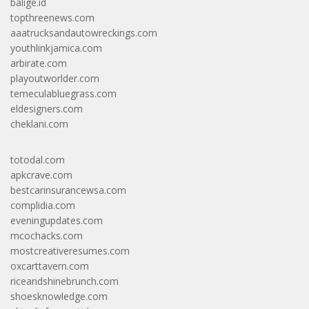
balige.id
topthreenews.com
aaatrucksandautowreckings.com
youthlinkjamica.com
arbirate.com
playoutworlder.com
temeculabluegrass.com
eldesigners.com
cheklani.com
totodal.com
apkcrave.com
bestcarinsurancewsa.com
complidia.com
eveningupdates.com
mcochacks.com
mostcreativeresumes.com
oxcarttavern.com
riceandshinebrunch.com
shoesknowledge.com