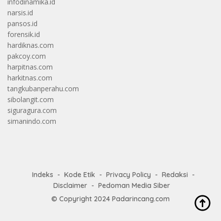
infodinamika.id
narsis.id
pansos.id
forensik.id
hardiknas.com
pakcoy.com
harpitnas.com
harkitnas.com
tangkubanperahu.com
sibolangit.com
siguragura.com
simanindo.com
Indeks
Kode Etik
Privacy Policy
Redaksi
Disclaimer
Pedoman Media Siber
© Copyright 2024
Padarincang.com