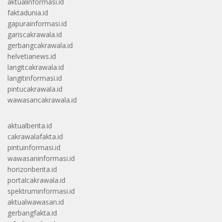
aktualinformasi.id
faktadunia.id
gapurainformasi.id
gariscakrawala.id
gerbangcakrawala.id
helvetianews.id
langitcakrawala.id
langitinformasi.id
pintucakrawala.id
wawasancakrawala.id
aktualberita.id
cakrawalafakta.id
pintuinformasi.id
wawasaninformasi.id
horizonberita.id
portalcakrawala.id
spektruminformasi.id
aktualwawasan.id
gerbangfakta.id