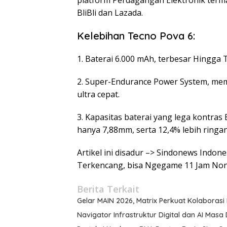
platform Perdagangan Elektronik term
BliBli dan Lazada.
Kelebihan Tecno Pova 6:
1. Baterai 6.000 mAh, terbesar Hingg
2. Super-Endurance Power System, mem
ultra cepat.
3. Kapasitas baterai yang lega kontras 
hanya 7,88mm, serta 12,4% lebih ringa
Artikel ini disadur –> Sindonews Indon
Terkencang, bisa Ngegame 11 Jam Non
Berita Terkait
Gelar MAIN 2026, Matrix Perkuat Kolaborasi I
Navigator Infrastruktur Digital dan AI Masa