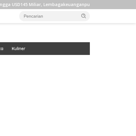
liar, Lembagakeuanganpusat Ungkap Pengaruh Domestik dan In
ta
Kuliner
ar besar starlight princess1000 bagi bonus