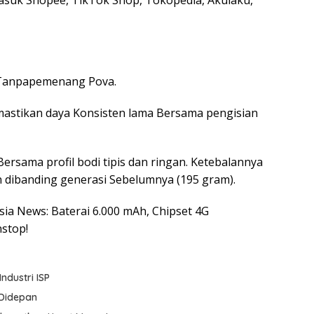
asuk Shopee, TikTok Shop, Tokopedia, Akulaku,
a Tanpapemenang Pova.
astikan daya Konsisten lama Bersama pengisian
Bersama profil bodi tipis dan ringan. Ketebalannya
n dibanding generasi Sebelumnya (195 gram).
esia News: Baterai 6.000 mAh, Chipset 4G
stop!
ndustri ISP
 Didepan