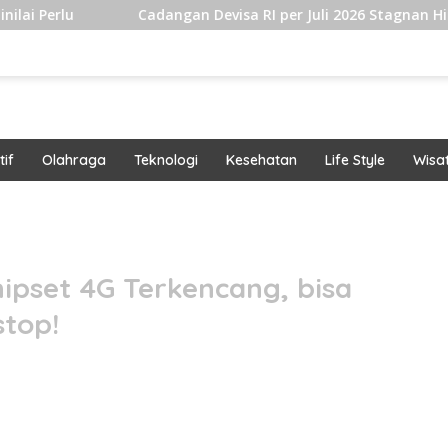
Cadangan Devisa RI per Juli 2026 Stagnan Hingga USD145 Mi
if
Olahraga
Teknologi
Kesehatan
Life Style
Wisa
band
ipset 4G Terkencang, bisa
top!