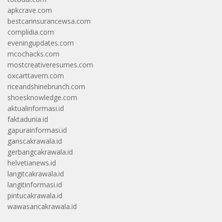
apkcrave.com
bestcarinsurancewsa.com
complidia.com
eveningupdates.com
mcochacks.com
mostcreativeresumes.com
oxcarttavern.com
riceandshinebrunch.com
shoesknowledge.com
aktualinformasi.id
faktadunia.id
gapurainformasi.id
gariscakrawala.id
gerbangcakrawala.id
helvetianews.id
langitcakrawala.id
langitinformasi.id
pintucakrawala.id
wawasancakrawala.id