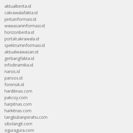
aktualberita.id
cakrawalafakta.id
pintuinformasi.id
wawasaninformasi.id
horizonberita.id
portalcakrawala.id
spektruminformasi.id
aktualwawasan.id
gerbangfakta.id
infodinamika.id
narsis.id
pansos.id
forensik.id
hardiknas.com
pakcoy.com
harpitnas.com
harkitnas.com
tangkubanperahu.com
sibolangit.com
siguragura.com