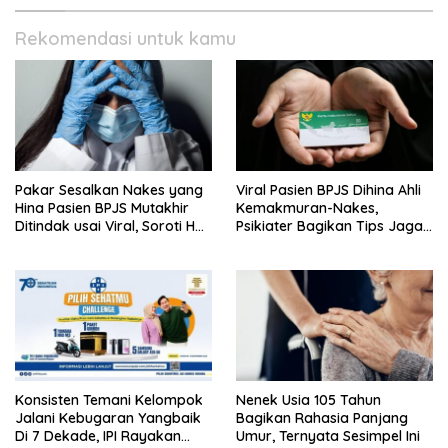
Rekomendasi untuk kamu
Pakar Sesalkan Nakes yang
Viral Pasien BPJS Dihina Ahli
Hina Pasien BPJS Mutakhir
Kemakmuran-Nakes,
Ditindak usai Viral, Soroti Hal
Psikiater Bagikan Tips Jaga
Ini
Empati Di Medsos
Konsisten Temani Kelompok
Nenek Usia 105 Tahun
Jalani Kebugaran Yangbaik
Bagikan Rahasia Panjang
Di 7 Dekade, IPI Rayakan
Umur, Ternyata Sesimpel Ini