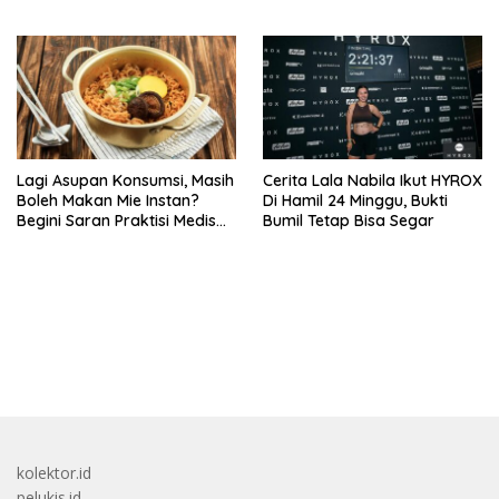
Campaign 70th Sehatkan
Indonesia
Lagi Asupan Konsumsi, Masih
Cerita Lala Nabila Ikut HYROX
Boleh Makan Mie Instan?
Di Hamil 24 Minggu, Bukti
Begini Saran Praktisi Medis
Bumil Tetap Bisa Segar
Gizi
bandar besar starlight princess1000 bagi bonus
kolektor.id
pelukis.id