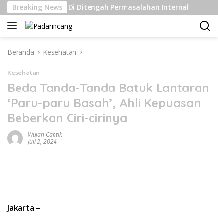
Langsung
 Kelas Berat Di Ditengah Permasalahan Internal
Breaking News
Pengi
ke
konten
Beranda
Kesehatan
Kesehatan
Beda Tanda-Tanda Batuk Lantaran
‘Paru-paru Basah’, Ahli Kepuasan
Beberkan Ciri-cirinya
Wulan Cantik
Juli 2, 2024
Jakarta
–