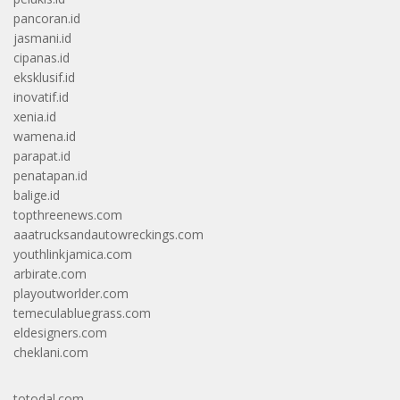
pancoran.id
jasmani.id
cipanas.id
eksklusif.id
inovatif.id
xenia.id
wamena.id
parapat.id
penatapan.id
balige.id
topthreenews.com
aaatrucksandautowreckings.com
youthlinkjamica.com
arbirate.com
playoutworlder.com
temeculabluegrass.com
eldesigners.com
cheklani.com
totodal.com