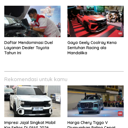
Daftar Mendominasi Duel
Gaya Geely Coolray Kena
Layanan Dealer Toyota
Sentuhan Racing ala
Tahun Ini
Mandalika
Rekomendasi untuk kamu
Impresi Jajal Singkat Mobil
Harga Chery Tiggo V
Kia Seltos Di GIIAS 2026
Diumumkan Paling Cepat