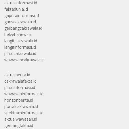
aktualinformasi.id
faktadunia.id
gapurainformasi.id
gariscakrawala.id
gerbangcakrawala.id
helvetianews.id
langitcakrawala.id
langitinformasi.id
pintucakrawala.id
wawasancakrawala.id
aktualberita.id
cakrawalafakta.id
pintuinformasi.id
wawasaninformasi.id
horizonberita.id
portalcakrawala.id
spektruminformasi.id
aktualwawasan.id
gerbangfakta.id