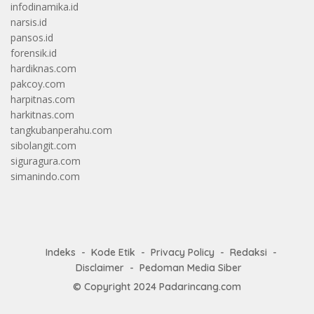
infodinamika.id
narsis.id
pansos.id
forensik.id
hardiknas.com
pakcoy.com
harpitnas.com
harkitnas.com
tangkubanperahu.com
sibolangit.com
siguragura.com
simanindo.com
Indeks
Kode Etik
Privacy Policy
Redaksi
Disclaimer
Pedoman Media Siber
© Copyright 2024
Padarincang.com