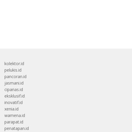
bandar besar starlight princess1000 bagi bonus
kolektor.id
pelukis.id
pancoran.id
jasmani.id
cipanas.id
eksklusif.id
inovatif.id
xenia.id
wamena.id
parapat.id
penatapan.id