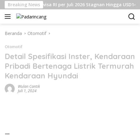
Langsung
adangan Devisa RI per Juli 2026 Stagnan Hingga USD145 Milia
Breaking News
ke
konten
Beranda
Otomotif
Otomotif
Detail Spesifikasi Inster, Kendaraan
Pribadi Bertenaga Listrik Termurah
Kendaraan Hyundai
Wulan Cantik
Juli 1, 2024
—