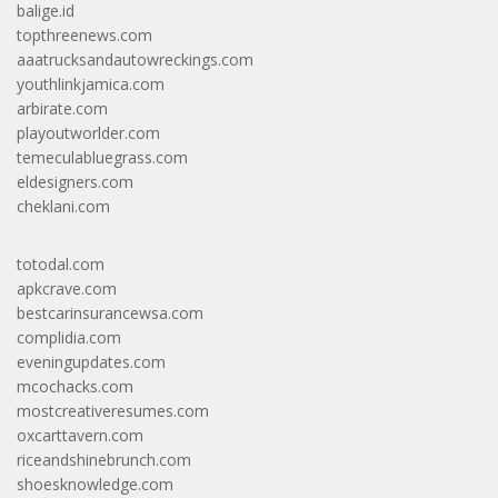
balige.id
topthreenews.com
aaatrucksandautowreckings.com
youthlinkjamica.com
arbirate.com
playoutworlder.com
temeculabluegrass.com
eldesigners.com
cheklani.com
totodal.com
apkcrave.com
bestcarinsurancewsa.com
complidia.com
eveningupdates.com
mcochacks.com
mostcreativeresumes.com
oxcarttavern.com
riceandshinebrunch.com
shoesknowledge.com