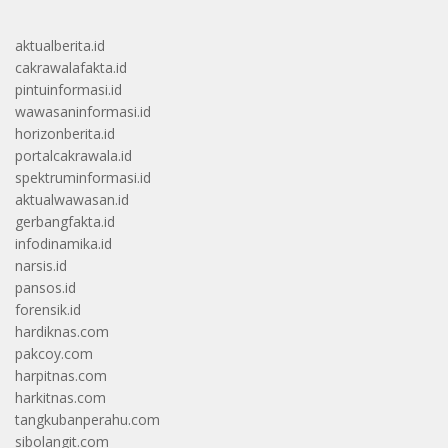
aktualberita.id
cakrawalafakta.id
pintuinformasi.id
wawasaninformasi.id
horizonberita.id
portalcakrawala.id
spektruminformasi.id
aktualwawasan.id
gerbangfakta.id
infodinamika.id
narsis.id
pansos.id
forensik.id
hardiknas.com
pakcoy.com
harpitnas.com
harkitnas.com
tangkubanperahu.com
sibolangit.com