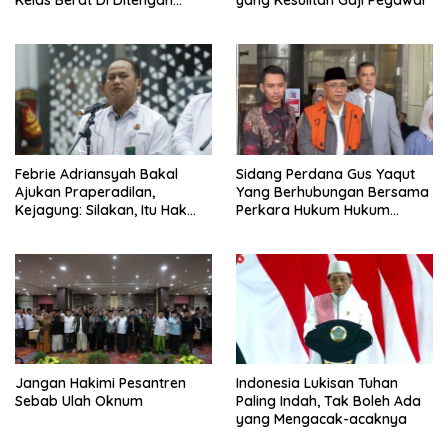
Permasalahan Internal
Febrie Adriansyah Bakal
Sidang Perdana Gus Yaqut
Ajukan Praperadilan,
Yang Berhubungan Bersama
Kejagung: Silakan, Itu Hak
Perkara Hukum Hukum
Dugaan Pelaku
Kuota Haji Digelar Selasa 11
Agustus
Jangan Hakimi Pesantren
Indonesia Lukisan Tuhan
Sebab Ulah Oknum
Paling Indah, Tak Boleh Ada
yang Mengacak-acaknya