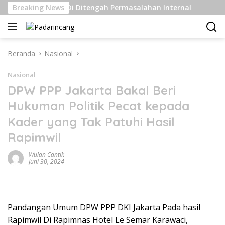
Langsung
Kelas Berat Di Ditengah Permasalahan Internal
Breaking News
Pengir
ke
konten
Beranda
Nasional
Nasional
DPW PPP Jakarta Bakal Beri
Hukuman Politik Pecat kepada
Kader yang Tak Patuhi Hasil
Rapimwil
Wulan Cantik
Juni 30, 2024
Pandangan Umum DPW PPP DKI Jakarta Pada hasil
Rapimwil Di Rapimnas Hotel Le Semar Karawaci,