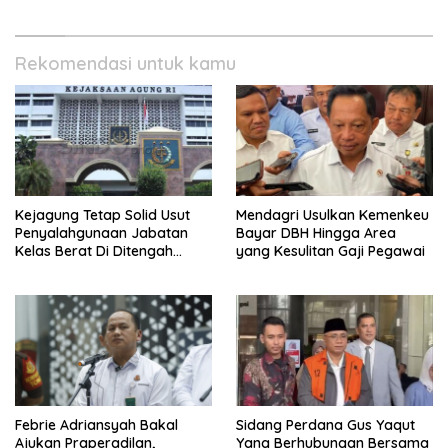
Rekomendasi untuk kamu
Kejagung Tetap Solid Usut
Mendagri Usulkan Kemenkeu
Penyalahgunaan Jabatan
Bayar DBH Hingga Area
Kelas Berat Di Ditengah
yang Kesulitan Gaji Pegawai
Permasalahan Internal
Febrie Adriansyah Bakal
Sidang Perdana Gus Yaqut
Ajukan Praperadilan,
Yang Berhubungan Bersama