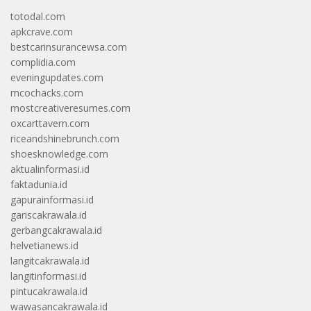
totodal.com
apkcrave.com
bestcarinsurancewsa.com
complidia.com
eveningupdates.com
mcochacks.com
mostcreativeresumes.com
oxcarttavern.com
riceandshinebrunch.com
shoesknowledge.com
aktualinformasi.id
faktadunia.id
gapurainformasi.id
gariscakrawala.id
gerbangcakrawala.id
helvetianews.id
langitcakrawala.id
langitinformasi.id
pintucakrawala.id
wawasancakrawala.id