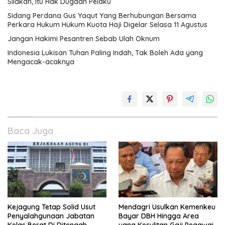
Silakan, Itu Hak Dugaan Pelaku
Sidang Perdana Gus Yaqut Yang Berhubungan Bersama
Perkara Hukum Hukum Kuota Haji Digelar Selasa 11 Agustus
Jangan Hakimi Pesantren Sebab Ulah Oknum
Indonesia Lukisan Tuhan Paling Indah, Tak Boleh Ada yang
Mengacak-acaknya
Baca Juga
Kejagung Tetap Solid Usut
Mendagri Usulkan Kemenkeu
Penyalahgunaan Jabatan
Bayar DBH Hingga Area
Kelas Berat Di Ditengah
yang Kesulitan Gaji Pegawai