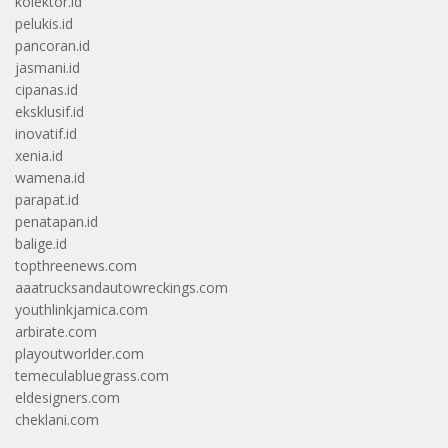
kolektor.id
pelukis.id
pancoran.id
jasmani.id
cipanas.id
eksklusif.id
inovatif.id
xenia.id
wamena.id
parapat.id
penatapan.id
balige.id
topthreenews.com
aaatrucksandautowreckings.com
youthlinkjamica.com
arbirate.com
playoutworlder.com
temeculabluegrass.com
eldesigners.com
cheklani.com