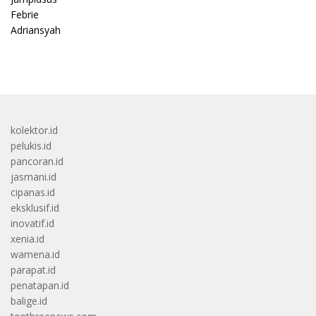
kolektor.id
pelukis.id
pancoran.id
jasmani.id
cipanas.id
eksklusif.id
inovatif.id
xenia.id
wamena.id
parapat.id
penatapan.id
balige.id