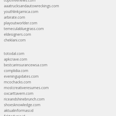
topthreenews.com
aaatrucksandautowreckings.com
youthlinkjamica.com
arbirate.com
playoutworlder.com
temeculabluegrass.com
eldesigners.com
cheklani.com
totodal.com
apkcrave.com
bestcarinsurancewsa.com
complidia.com
eveningupdates.com
mcochacks.com
mostcreativeresumes.com
oxcarttavern.com
riceandshinebrunch.com
shoesknowledge.com
aktualinformasi.id