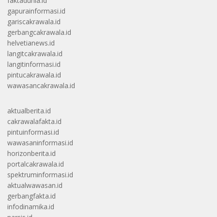
faktadunia.id
gapurainformasi.id
gariscakrawala.id
gerbangcakrawala.id
helvetianews.id
langitcakrawala.id
langitinformasi.id
pintucakrawala.id
wawasancakrawala.id
aktualberita.id
cakrawalafakta.id
pintuinformasi.id
wawasaninformasi.id
horizonberita.id
portalcakrawala.id
spektruminformasi.id
aktualwawasan.id
gerbangfakta.id
infodinamika.id