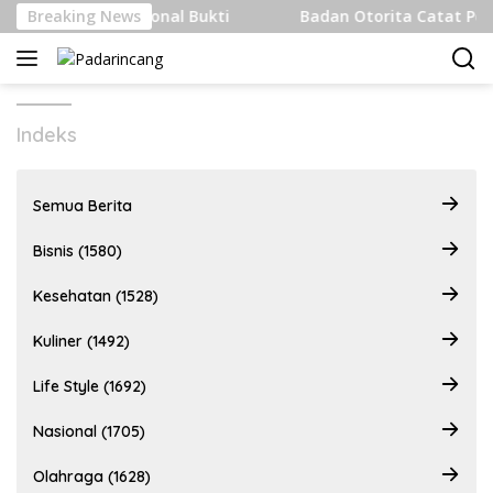
Langsung
uk Internasional Bukti
Breaking News
Badan Otorita Catat Penanaman
ke
konten
Indeks
Semua Berita
Bisnis (1580)
Kesehatan (1528)
Kuliner (1492)
Life Style (1692)
Nasional (1705)
Olahraga (1628)