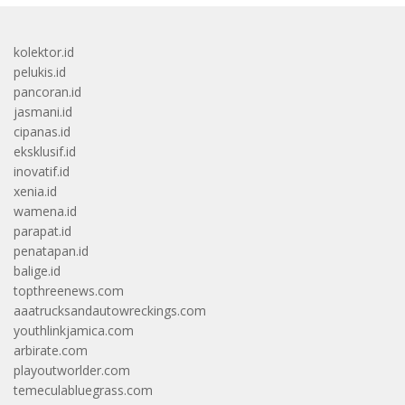
kolektor.id
pelukis.id
pancoran.id
jasmani.id
cipanas.id
eksklusif.id
inovatif.id
xenia.id
wamena.id
parapat.id
penatapan.id
balige.id
topthreenews.com
aaatrucksandautowreckings.com
youthlinkjamica.com
arbirate.com
playoutworlder.com
temeculabluegrass.com