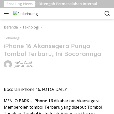
Langsung
Kelas Berat Di Ditengah Permasalahan Internal
Breaking News
Pengir
ke
konten
Beranda
Teknologi
Teknologi
iPhone 16 Akansegera Punya
Tombol Terbaru, Ini Bocorannya
Wulan Cantik
Juni 30, 2024
Bocoran iPhone 16. FOTO/ DAILY
MENLO PARK
–
iPhone 16
dikabarkan Akansegera
Memperoleh tombol Terbaru yang disebut Tombol
Tangkap. Tombol ini terletak Hingga sisi kanan