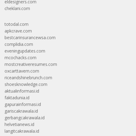
eldesigners.com
cheklani.com
totodal.com
apkcrave.com
bestcarinsurancewsa.com
complidia.com
eveningupdates.com
mcochacks.com
mostcreativeresumes.com
oxcarttavern.com
riceandshinebrunch.com
shoesknowledge.com
aktualinformasi.id
faktadunia.id
gapurainformasi.id
gariscakrawala.id
gerbangcakrawala.id
helvetianews.id
langitcakrawala.id