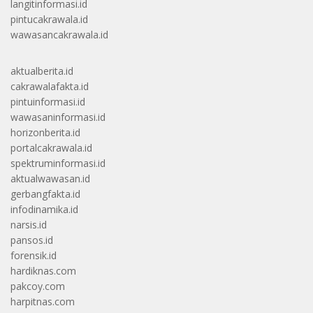
langitinformasi.id
pintucakrawala.id
wawasancakrawala.id
aktualberita.id
cakrawalafakta.id
pintuinformasi.id
wawasaninformasi.id
horizonberita.id
portalcakrawala.id
spektruminformasi.id
aktualwawasan.id
gerbangfakta.id
infodinamika.id
narsis.id
pansos.id
forensik.id
hardiknas.com
pakcoy.com
harpitnas.com