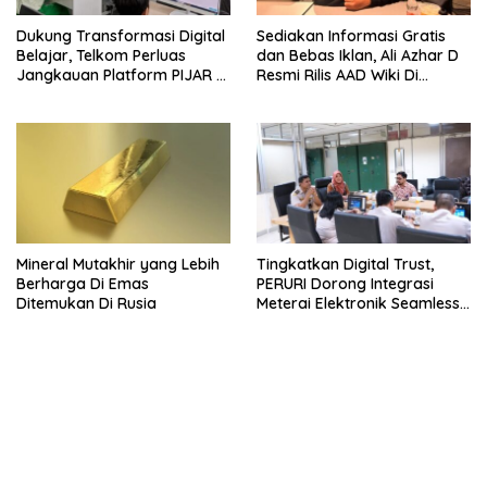
Dukung Transformasi Digital
Sediakan Informasi Gratis
Belajar, Telkom Perluas
dan Bebas Iklan, Ali Azhar D
Jangkauan Platform PIJAR Di
Resmi Rilis AAD Wiki Di
Ratusan Ribu Siswa
Surabaya
Mineral Mutakhir yang Lebih
Tingkatkan Digital Trust,
Berharga Di Emas
PERURI Dorong Integrasi
Ditemukan Di Rusia
Meterai Elektronik Seamless
Di Layanan Karantina
bandar besar starlight princess1000 bagi bonus