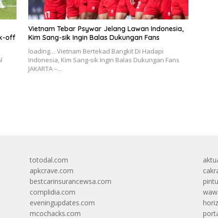
Vietnam Tebar Psywar Jelang Lawan Indonesia,
k-off
Kim Sang-sik Ingin Balas Dukungan Fans
loading… Vietnam Bertekad Bangkit Di Hadapi
l
Indonesia, Kim Sang-sik Ingin Balas Dukungan Fans
JAKARTA –…
totodal.com
aktua
apkcrave.com
cakr
bestcarinsurancewsa.com
pint
complidia.com
wawa
eveningupdates.com
hori
mcochacks.com
port