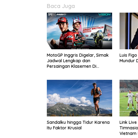
Baca Juga
MotoGP Inggris Digelar, Simak
Luis Figo
Jadwal Lengkap dan
Mundur D
Persaingan Klasemen Di
VISION+
Sandalku hingga Tidur Karena
Link Liv
Itu Faktor Krusial
Timnasio
Vietnam 