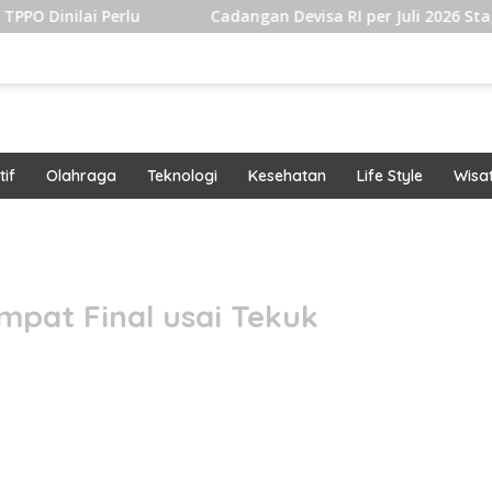
lu
Cadangan Devisa RI per Juli 2026 Stagnan Hingga U
if
Olahraga
Teknologi
Kesehatan
Life Style
Wisa
band
mpat Final usai Tekuk