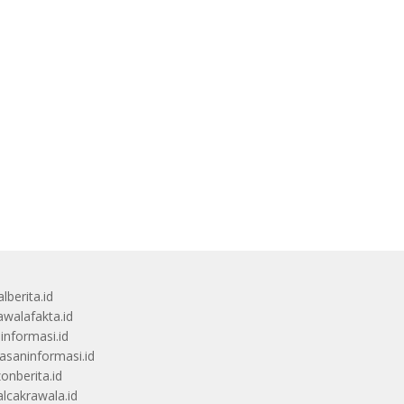
lberita.id
awalafakta.id
uinformasi.id
saninformasi.id
zonberita.id
alcakrawala.id