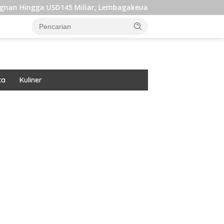
SD145 Miliar, Lembagakeuanganpusat Ungkap Pengaruh Domestik
ta
Kuliner
ar besar starlight princess1000 bagi bonus