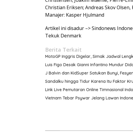
Christensen; Joakim Maehle, Pierre-Em
Christian Eriksen; Andreas Skov Olsen,
Manajer: Kasper Hjulmand
Artikel ini disadur –> Sindonews Indon
Tekuk Denmark
Berita Terkait
MotoGP Inggris Digelar, Simak Jadwal Leng
Luis Figo Desak Gianni Infantino Mundur Did
J Balvin dan KidSuper Satukan Bunyi, Fesyen,
Sandalku hingga Tidur Karena Itu Faktor Kru
Link Live Pemutaran Online Timnasional Indo
Vietnam Tebar Psywar Jelang Lawan Indones