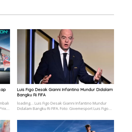
Malam Ini!
kap
Luis Figo Desak Gianni Infantino Mundur Didalam
Bangku Ri FIFA
mbali
loading… Luis Figo Desak Gianni Infantino Mundur
 Prix…
Didalam Bangku Ri FIFA. Foto: Givemesport Luis Figo…