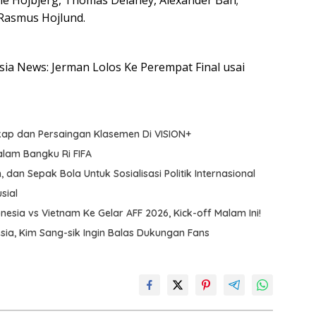
ile Hojbjerg, Thomas Delaney, Alexander Bah;
 Rasmus Hojlund.
esia News: Jerman Lolos Ke Perempat Final usai
kap dan Persaingan Klasemen Di VISION+
alam Bangku Ri FIFA
 dan Sepak Bola Untuk Sosialisasi Politik Internasional
sial
nesia vs Vietnam Ke Gelar AFF 2026, Kick-off Malam Ini!
ia, Kim Sang-sik Ingin Balas Dukungan Fans