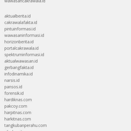
wawasancakrawala.id
aktualberita.id
cakrawalafakta.id
pintuinformasi.id
wawasaninformasi.id
horizonberita.id
portalcakrawala.id
spektruminformasi.id
aktualwawasan.id
gerbangfakta.id
infodinamika.id
narsis.id
pansos.id
forensik.id
hardiknas.com
pakcoy.com
harpitnas.com
harkitnas.com
tangkubanperahu.com