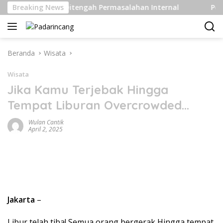
Langsung
s Berat Di Ditengah Permasalahan Internal
Breaking News
Pengiriman
ke
konten
Beranda
Wisata
Wisata
Jika Kamu Terjebak Hingga
Tempat Liburan Overcrowded…
Wulan Cantik
April 2, 2025
Jakarta
–
Libur telah tiba! Semua orang bergerak Hingga tempat