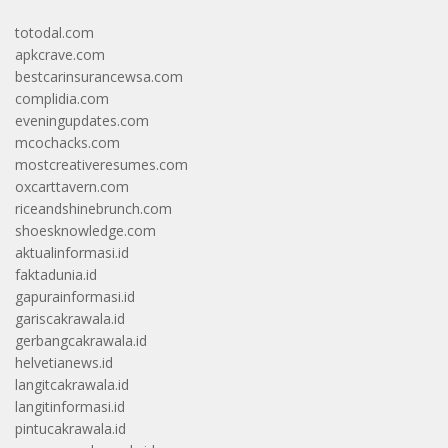
totodal.com
apkcrave.com
bestcarinsurancewsa.com
complidia.com
eveningupdates.com
mcochacks.com
mostcreativeresumes.com
oxcarttavern.com
riceandshinebrunch.com
shoesknowledge.com
aktualinformasi.id
faktadunia.id
gapurainformasi.id
gariscakrawala.id
gerbangcakrawala.id
helvetianews.id
langitcakrawala.id
langitinformasi.id
pintucakrawala.id