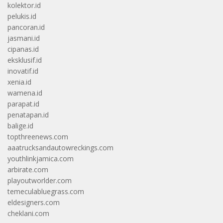
kolektor.id
pelukis.id
pancoran.id
jasmani.id
cipanas.id
eksklusif.id
inovatif.id
xenia.id
wamena.id
parapat.id
penatapan.id
balige.id
topthreenews.com
aaatrucksandautowreckings.com
youthlinkjamica.com
arbirate.com
playoutworlder.com
temeculabluegrass.com
eldesigners.com
cheklani.com