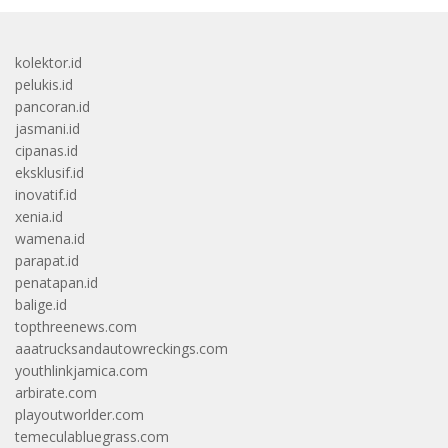
kolektor.id
pelukis.id
pancoran.id
jasmani.id
cipanas.id
eksklusif.id
inovatif.id
xenia.id
wamena.id
parapat.id
penatapan.id
balige.id
topthreenews.com
aaatrucksandautowreckings.com
youthlinkjamica.com
arbirate.com
playoutworlder.com
temeculabluegrass.com