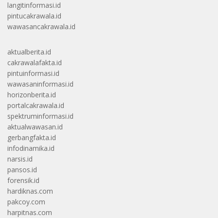
langitinformasi.id
pintucakrawala.id
wawasancakrawala.id
aktualberita.id
cakrawalafakta.id
pintuinformasi.id
wawasaninformasi.id
horizonberita.id
portalcakrawala.id
spektruminformasi.id
aktualwawasan.id
gerbangfakta.id
infodinamika.id
narsis.id
pansos.id
forensik.id
hardiknas.com
pakcoy.com
harpitnas.com