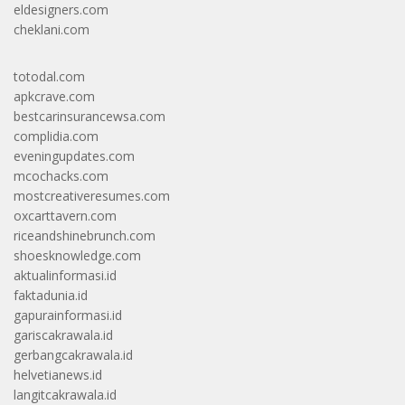
eldesigners.com
cheklani.com
totodal.com
apkcrave.com
bestcarinsurancewsa.com
complidia.com
eveningupdates.com
mcochacks.com
mostcreativeresumes.com
oxcarttavern.com
riceandshinebrunch.com
shoesknowledge.com
aktualinformasi.id
faktadunia.id
gapurainformasi.id
gariscakrawala.id
gerbangcakrawala.id
helvetianews.id
langitcakrawala.id