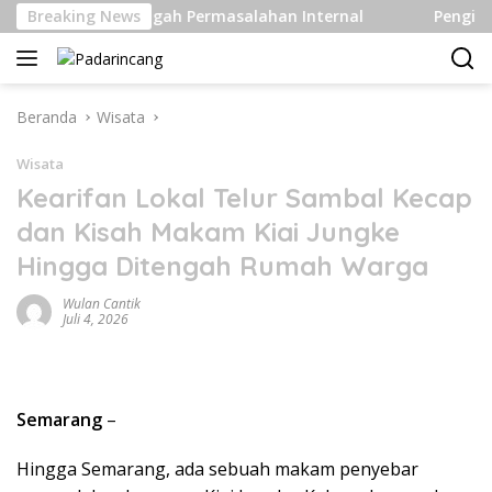
Langsung
t Di Ditengah Permasalahan Internal
Breaking News
Pengiriman Hijau
ke
konten
Beranda
Wisata
Wisata
Kearifan Lokal Telur Sambal Kecap
dan Kisah Makam Kiai Jungke
Hingga Ditengah Rumah Warga
Wulan Cantik
Juli 4, 2026
Semarang
–
Hingga Semarang, ada sebuah makam penyebar