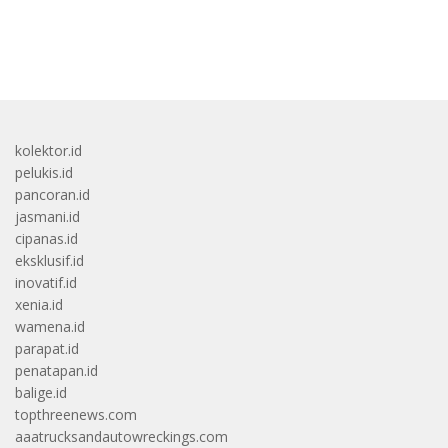
bandar besar starlight princess1000 bagi bonus
kolektor.id
pelukis.id
pancoran.id
jasmani.id
cipanas.id
eksklusif.id
inovatif.id
xenia.id
wamena.id
parapat.id
penatapan.id
balige.id
topthreenews.com
aaatrucksandautowreckings.com