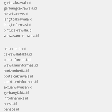
gariscakrawala.id
gerbangcakrawala.id
helvetianews.id
langitcakrawala.id
langitinformasi.id
pintucakrawala.id
wawasancakrawala.id
aktualberita.id
cakrawalafakta.id
pintuinformasi.id
wawasaninformasi.id
horizonberita.id
portalcakrawala.id
spektruminformasi.id
aktualwawasan.id
gerbangfakta.id
infodinamika.id
narsis.id
pansos.id