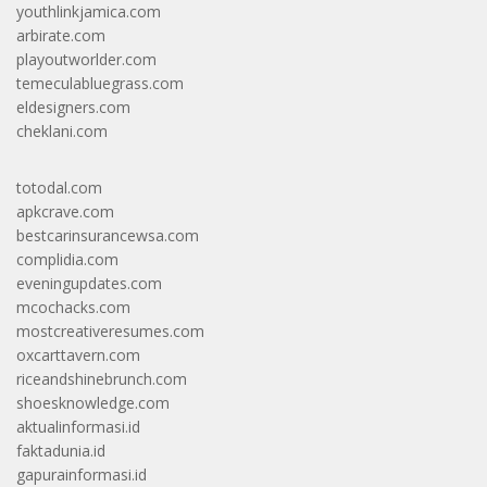
youthlinkjamica.com
arbirate.com
playoutworlder.com
temeculabluegrass.com
eldesigners.com
cheklani.com
totodal.com
apkcrave.com
bestcarinsurancewsa.com
complidia.com
eveningupdates.com
mcochacks.com
mostcreativeresumes.com
oxcarttavern.com
riceandshinebrunch.com
shoesknowledge.com
aktualinformasi.id
faktadunia.id
gapurainformasi.id