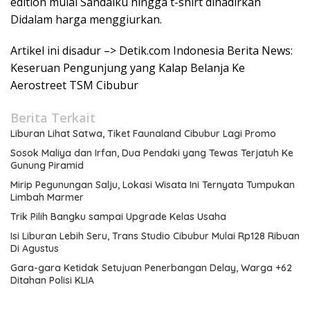
edition mulai Sandalku hingga t-shirt dihadirkan
Didalam harga menggiurkan.
Artikel ini disadur –> Detik.com Indonesia Berita News:
Keseruan Pengunjung yang Kalap Belanja Ke
Aerostreet TSM Cibubur
Berita Terkait
Liburan Lihat Satwa, Tiket Faunaland Cibubur Lagi Promo
Sosok Maliya dan Irfan, Dua Pendaki yang Tewas Terjatuh Ke
Gunung Piramid
Mirip Pegunungan Salju, Lokasi Wisata Ini Ternyata Tumpukan
Limbah Marmer
Trik Pilih Bangku sampai Upgrade Kelas Usaha
Isi Liburan Lebih Seru, Trans Studio Cibubur Mulai Rp128 Ribuan
Di Agustus
Gara-gara Ketidak Setujuan Penerbangan Delay, Warga +62
Ditahan Polisi KLIA