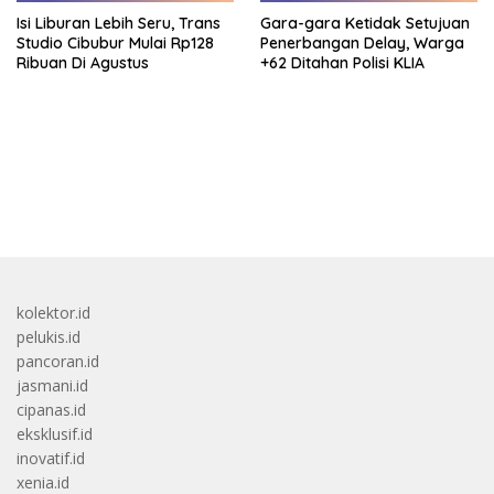
Isi Liburan Lebih Seru, Trans
Gara-gara Ketidak Setujuan
Studio Cibubur Mulai Rp128
Penerbangan Delay, Warga
Ribuan Di Agustus
+62 Ditahan Polisi KLIA
bandar besar starlight princess1000 bagi bonus
kolektor.id
pelukis.id
pancoran.id
jasmani.id
cipanas.id
eksklusif.id
inovatif.id
xenia.id