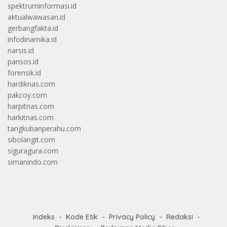
spektruminformasi.id
aktualwawasan.id
gerbangfakta.id
infodinamika.id
narsis.id
pansos.id
forensik.id
hardiknas.com
pakcoy.com
harpitnas.com
harkitnas.com
tangkubanperahu.com
sibolangit.com
siguragura.com
simanindo.com
Indeks
Kode Etik
Privacy Policy
Redaksi