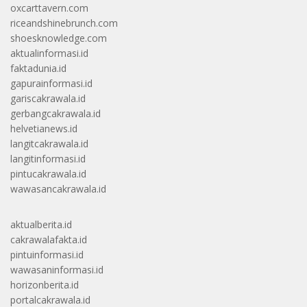
oxcarttavern.com
riceandshinebrunch.com
shoesknowledge.com
aktualinformasi.id
faktadunia.id
gapurainformasi.id
gariscakrawala.id
gerbangcakrawala.id
helvetianews.id
langitcakrawala.id
langitinformasi.id
pintucakrawala.id
wawasancakrawala.id
aktualberita.id
cakrawalafakta.id
pintuinformasi.id
wawasaninformasi.id
horizonberita.id
portalcakrawala.id