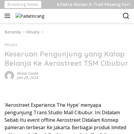
Langsung
erkelanjutan
Breaking News
6 Fakta Nissan X-Trail Pesaing Fortuner d
ke
konten
Beranda
Wisata
Wisata
Keseruan Pengunjung yang Kalap
Belanja Ke Aerostreet TSM Cibubur
Wulan Cantik
Juni 29, 2024
‘Aerostreet Experience The Hype’ menyapa
pengunjung Trans Studio Mall Cibubur. Ini Didalam
Sebab Itu event offline Aerostreet Didalam Konsep
pameran terbesar Ke Jakarta. Berbagai produk limited