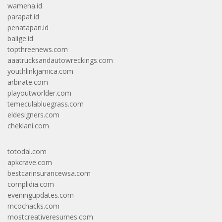
wamena.id
parapat.id
penatapan.id
balige.id
topthreenews.com
aaatrucksandautowreckings.com
youthlinkjamica.com
arbirate.com
playoutworlder.com
temeculabluegrass.com
eldesigners.com
cheklani.com
totodal.com
apkcrave.com
bestcarinsurancewsa.com
complidia.com
eveningupdates.com
mcochacks.com
mostcreativeresumes.com