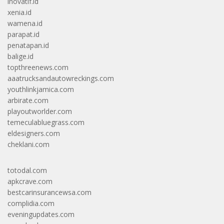
inovatif.id
xenia.id
wamena.id
parapat.id
penatapan.id
balige.id
topthreenews.com
aaatrucksandautowreckings.com
youthlinkjamica.com
arbirate.com
playoutworlder.com
temeculabluegrass.com
eldesigners.com
cheklani.com
totodal.com
apkcrave.com
bestcarinsurancewsa.com
complidia.com
eveningupdates.com