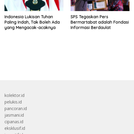
Indonesia Lukisan Tuhan
SPS Tegaskan Pers
Paling Indah, Tak Boleh Ada
Bermartabat adalah Fondasi
yang Mengacak-acaknya
Informasi Berdaulat
bandar besar starlight princess1000 bagi bonus
kolektor.id
pelukis.id
pancoran.id
jasmani.id
cipanas.id
eksklusif.id