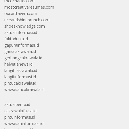
mcochacks.com
mostcreativeresumes.com
oxcarttavern.com
riceandshinebrunch.com
shoesknowledge.com
aktualinformasi.id
faktadunia.id
gapurainformasi.id
gariscakrawala.id
gerbangcakrawala.id
helvetianews.id
langitcakrawala.id
langitinformasi.id
pintucakrawala.id
wawasancakrawala.id
aktualberita.id
cakrawalafakta.id
pintuinformasi.id
wawasaninformasi.id