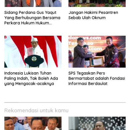
Sidang Perdana Gus Yaqut
Jangan Hakimi Pesantren
Yang Berhubungan Bersama
Sebab Ulah Oknum
Perkara Hukum Hukum
Kuota Haji Digelar Selasa 11
Agustus
Indonesia Lukisan Tuhan
SPS Tegaskan Pers
Paling Indah, Tak Boleh Ada
Bermartabat adalah Fondasi
yang Mengacak-acaknya
Informasi Berdaulat
Rekomendasi untuk kamu