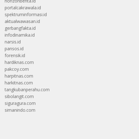
horizonberita.id
portalcakrawala.id
spektruminformasi.id
aktualwawasan.id
gerbangfakta.id
infodinamika.id
narsis.id
pansos.id
forensik.id
hardiknas.com
pakcoy.com
harpitnas.com
harkitnas.com
tangkubanperahu.com
sibolangit.com
siguragura.com
simanindo.com