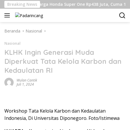
Langsung
in
Breaking News
Harga Honda Super One Rp438 Juta, Cuma 100 Unit T
ke
konten
Beranda
Nasional
Nasional
KLHK Ingin Generasi Muda
Diperkuat Tata Kelola Karbon dan
Kedaulatan RI
Wulan Cantik
Juli 1, 2024
Workshop Tata Kelola Karbon dan Kedaulatan
Indonesia, Di Universitas Diponegoro. Foto/Istimewa