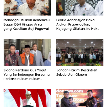
Mendagri Usulkan Kemenkeu
Febrie Adriansyah Bakal
Bayar DBH Hingga Area
Ajukan Praperadilan,
yang Kesulitan Gaji Pegawai
Kejagung: Silakan, Itu Hak
Dugaan Pelaku
Sidang Perdana Gus Yaqut
Jangan Hakimi Pesantren
Yang Berhubungan Bersama
Sebab Ulah Oknum
Perkara Hukum Hukum
Kuota Haji Digelar Selasa 11
Agustus