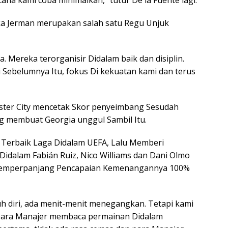
na kami coba minimalkan,” tutur De la Fuente lagi.
 jika Jerman merupakan salah satu Regu Unjuk
. Mereka terorganisir Didalam baik dan disiplin.
i Sebelumnya Itu, fokus Di kekuatan kami dan terus
ster City mencetak Skor penyeimbang Sesudah
g membuat Georgia unggul Sambil Itu.
 Terbaik Laga Didalam UEFA, Lalu Memberi
Didalam Fabián Ruiz, Nico Williams dan Dani Olmo
memperpanjang Pencapaian Kemenangannya 100%
uh diri, ada menit-menit menegangkan. Tetapi kami
 para Manajer membaca permainan Didalam