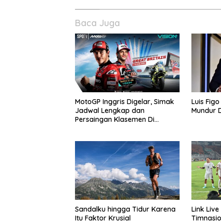
Baca Juga
MotoGP Inggris Digelar, Simak
Luis Figo
Jadwal Lengkap dan
Mundur D
Persaingan Klasemen Di
VISION+
Sandalku hingga Tidur Karena
Link Liv
Itu Faktor Krusial
Timnasio