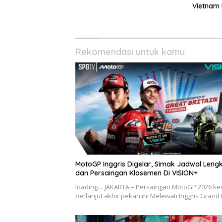
Vietnam 
Kick-off 
Rekomendasi untuk kamu
MotoGP Inggris Digelar, Simak Jadwal Leng
dan Persaingan Klasemen Di VISION+
loading… JAKARTA – Persaingan MotoGP 2026 ke
berlanjut akhir pekan ini Melewati Inggris Grand