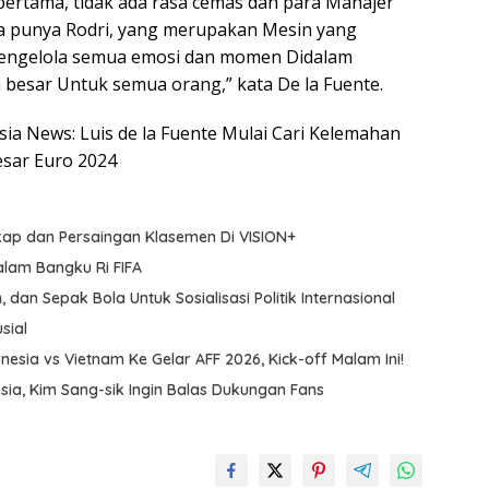
pertama, tidak ada rasa cemas dan para Manajer
ta punya Rodri, yang merupakan Mesin yang
engelola semua emosi dan momen Didalam
esar Untuk semua orang,” kata De la Fuente.
esia News: Luis de la Fuente Mulai Cari Kelemahan
esar Euro 2024
kap dan Persaingan Klasemen Di VISION+
alam Bangku Ri FIFA
 dan Sepak Bola Untuk Sosialisasi Politik Internasional
sial
nesia vs Vietnam Ke Gelar AFF 2026, Kick-off Malam Ini!
ia, Kim Sang-sik Ingin Balas Dukungan Fans