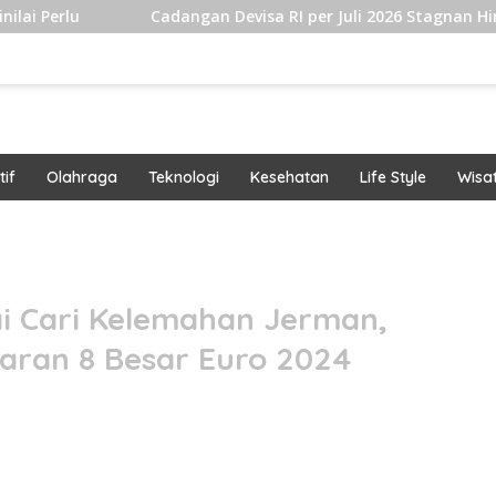
Cadangan Devisa RI per Juli 2026 Stagnan Hingga USD145 Mil
if
Olahraga
Teknologi
Kesehatan
Life Style
Wisa
band
ai Cari Kelemahan Jerman,
taran 8 Besar Euro 2024