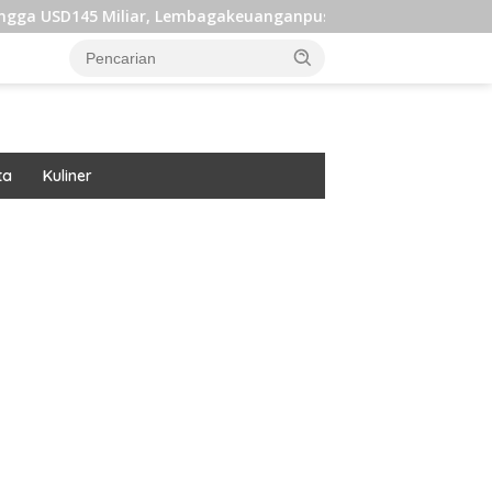
iar, Lembagakeuanganpusat Ungkap Pengaruh Domestik dan Inte
ta
Kuliner
ar besar starlight princess1000 bagi bonus