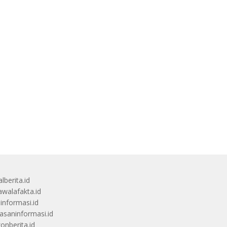
lberita.id
awalafakta.id
uinformasi.id
saninformasi.id
zonberita.id