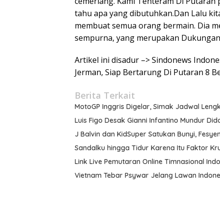
cemerlang. Kami Tenteram Di Putaran 
tahu apa yang dibutuhkan.Dan Lalu ki
membuat semua orang bermain. Dia m
sempurna, yang merupakan Dukungan b
Artikel ini disadur –> Sindonews Indon
Jerman, Siap Bertarung Di Putaran 8 B
Berita Terkait
MotoGP Inggris Digelar, Simak Jadwal Leng
Luis Figo Desak Gianni Infantino Mundur Did
J Balvin dan KidSuper Satukan Bunyi, Fesyen,
Sandalku hingga Tidur Karena Itu Faktor Kru
Link Live Pemutaran Online Timnasional Indo
Vietnam Tebar Psywar Jelang Lawan Indones