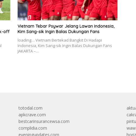
Vietnam Tebar Psywar Jelang Lawan Indonesia,
k-off
Kim Sang-sik Ingin Balas Dukungan Fans
loading… Vietnam Bertekad Bangkit Di Hadapi
l
Indonesia, Kim Sang-sik Ingin Balas Dukungan Fans
JAKARTA –…
totodal.com
aktua
apkcrave.com
cakr
bestcarinsurancewsa.com
pint
complidia.com
wawa
eveningupdates.com
hori