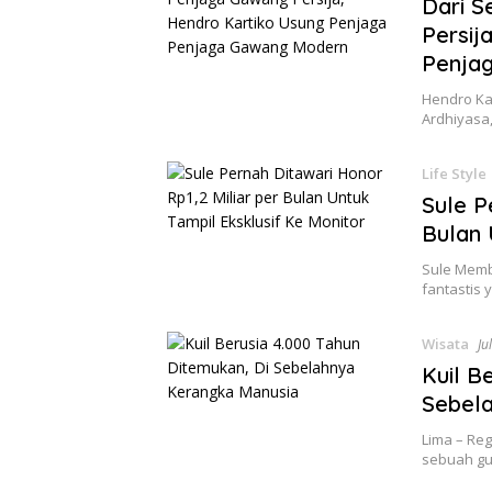
Dari S
Persij
Penja
Hendro Kar
Ardhiyasa,
Life Style
Sule P
Bulan 
Sule Memb
fantastis
Wisata
Ju
Kuil B
Sebel
Lima – Re
sebuah gu