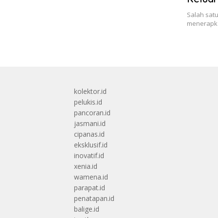
Salah sat
menerapka
kolektor.id
pelukis.id
pancoran.id
jasmani.id
cipanas.id
eksklusif.id
inovatif.id
xenia.id
wamena.id
parapat.id
penatapan.id
balige.id