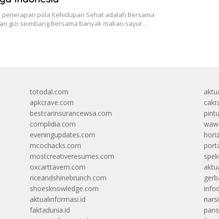
u penerapan pola Kehidupan Sehat adalah Bersama
n gizi seimbang Bersama banyak makan sayur…
totodal.com
aktua
apkcrave.com
cakr
bestcarinsurancewsa.com
pint
complidia.com
wawa
eveningupdates.com
hori
mcochacks.com
port
mostcreativeresumes.com
spek
oxcarttavern.com
aktu
riceandshinebrunch.com
gerb
shoesknowledge.com
info
aktualinformasi.id
narsi
faktadunia.id
pans