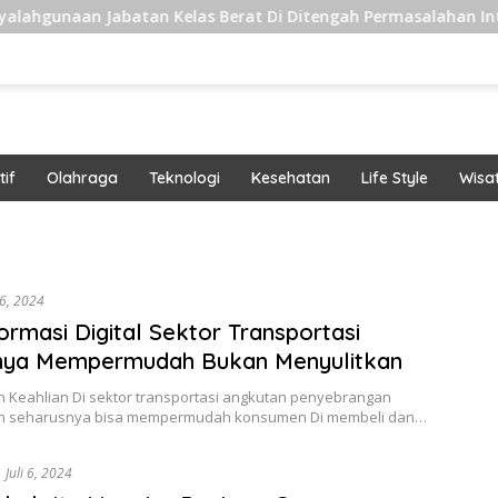
naan Jabatan Kelas Berat Di Ditengah Permasalahan Internal
if
Olahraga
Teknologi
Kesehatan
Life Style
Wisa
band
 6, 2024
ormasi Digital Sektor Transportasi
nya Mempermudah Bukan Menyulitkan
 Keahlian Di sektor transportasi angkutan penyebrangan
n seharusnya bisa mempermudah konsumen Di membeli dan…
Juli 6, 2024