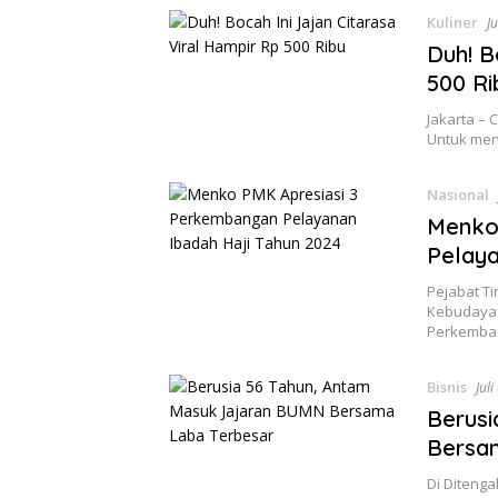
Kuliner
Ju
Duh! B
500 Ri
Jakarta – 
Untuk menc
Nasional
Menko
Pelaya
Pejabat T
Kebudayaa
Perkemb
Bisnis
Juli
Berusi
Bersa
Di Diteng