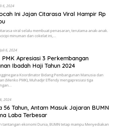
li 6, 2024
ocah Ini Jajan Citarasa Viral Hampir Rp
bu
Citarasa viral selalu membuat penasaran, terutama anak-anak.
icipi minuman dan cokelat ini,…
Juli 6, 2024
 PMK Apresiasi 3 Perkembangan
nan Ibadah Haji Tahun 2024
ingginegara Koordinator Bidang Pembangunan Manusia dan
n (Menko PMK), Muhadjir Effendy mengapresiasi tiga
angan…
 6, 2024
a 56 Tahun, Antam Masuk Jajaran BUMN
ma Laba Terbesar
ah tantangan ekonomi Dunia, BUMN tetap mampu Menyediakan