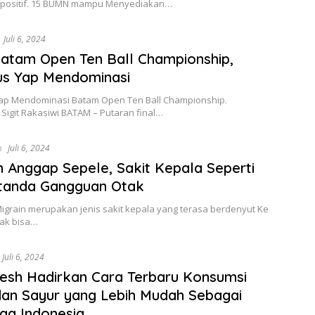
i positif. 15 BUMN mampu Menyediakan…
Juli 6, 2024
Batam Open Ten Ball Championship,
us Yap Mendominasi
Yap Mendominasi Batam Open Ten Ball Championship.
 Sigit Rakasiwi BATAM – Putaran final…
n
Juli 6, 2024
 Anggap Sepele, Sakit Kepala Seperti
rtanda Gangguan Otak
Migrain merupakan jenis sakit kepala yang terasa berdenyut Ke
 Tak bisa…
Juli 6, 2024
esh Hadirkan Cara Terbaru Konsumsi
an Sayur yang Lebih Mudah Sebagai
ga Indonesia