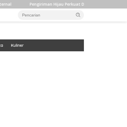
Pengiriman Hijau Perkuat Daya Saing dan Dukung Target
ta
Kuliner
ar besar starlight princess1000 bagi bonus