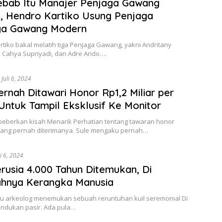
ebab Itu Manajer Penjaga Gawang
a, Hendro Kartiko Usung Penjaga
ga Gawang Modern
tiko bakal melatih tiga Penjaga Gawang, yakni Andritany
 Cahya Supriyadi, dan Adre Arido….
Juli 6, 2024
ernah Ditawari Honor Rp1,2 Miliar per
Untuk Tampil Eksklusif Ke Monitor
eberkan kisah Menarik Perhatian tentang tawaran honor
 yang pernah diterimanya. Sule mengaku pernah…
li 6, 2024
erusia 4.000 Tahun Ditemukan, Di
ahnya Kerangka Manusia
gu arkeolog menemukan sebuah reruntuhan kuil seremonial Di
ndukan pasir. Ada pula…