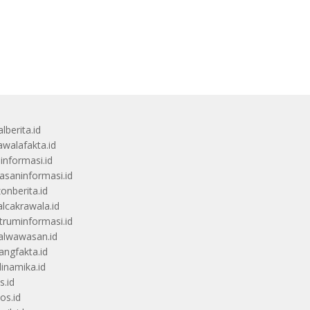
lberita.id
awalafakta.id
uinformasi.id
saninformasi.id
zonberita.id
alcakrawala.id
truminformasi.id
alwawasan.id
angfakta.id
dinamika.id
s.id
os.id