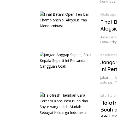
kontribus
Olahraga
Final 
Aloysi
Aloysius 
Foto/Dicky
Kesehata
Jangan
Ini Pe
Jakarta – 
satu sisi.
Life Style
Halofr
Buah d
Keluar