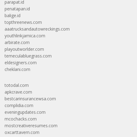
parapat.id
penatapan.id
balige.id
topthreenews.com
aaatrucksandautowreckings.com
youthlinkjamica.com
arbirate.com
playoutworlder.com
temeculabluegrass.com
eldesigners.com
cheklani.com
totodal.com
apkcrave.com
bestcarinsurancewsa.com
complidia.com
eveningupdates.com
mcochacks.com
mostcreativeresumes.com
oxcarttavern.com