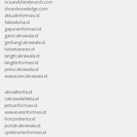
riceandshinebrunch.com
shoesknowledge.com
aktualinformasi.id
faktadunia.id
gapurainformasi.id
gariscakrawala.id
gerbangcakrawala.id
helvetianews.id
langitcakrawala.id
langitinformasi.id
pintucakrawala.id
wawasancakrawala.id
aktualberita.id
cakrawalafakta.id
pintuinformasi.id
wawasaninformasi.id
horizonberita.id
portalcakrawala.id
spektruminformasi.id