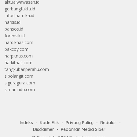
aktualwawasan.id
gerbangfakta.id
infodinamika.id
narsis.id
pansos.id
forensik.id
hardiknas.com
pakcoy.com
harpitnas.com
harkitnas.com
tangkubanperahu.com
sibolangit.com
siguragura.com
simanindo.com
Indeks
Kode Etik
Privacy Policy
Redaksi
Disclaimer
Pedoman Media Siber