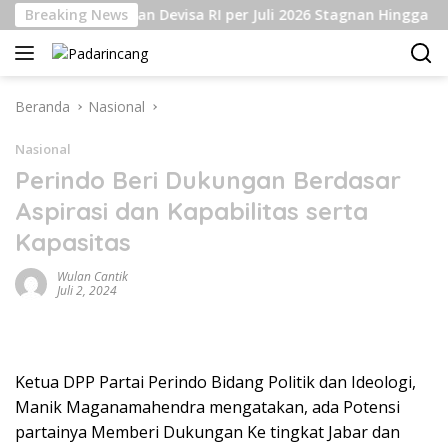
Langsung
Breaking News
Cadangan Devisa RI per Juli 2026 Stagnan Hingga USD1
ke
konten
Beranda
Nasional
Nasional
Perindo Beri Dukungan Berdasar
Aspirasi dan Kapabilitas serta
Kapasitas
Wulan Cantik
Juli 2, 2024
Ketua DPP Partai Perindo Bidang Politik dan Ideologi,
Manik Maganamahendra mengatakan, ada Potensi
partainya Memberi Dukungan Ke tingkat Jabar dan