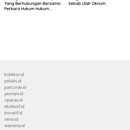
Yang Berhubungan Bersama
Sebab Ulah Oknum
Perkara Hukum Hukum
Kuota Haji Digelar Selasa 11
Agustus
bandar besar starlight princess1000 bagi bonus
kolektor.id
pelukis.id
pancoran.id
jasmani.id
cipanas.id
eksklusif.id
inovatif.id
xenia.id
wamena.id