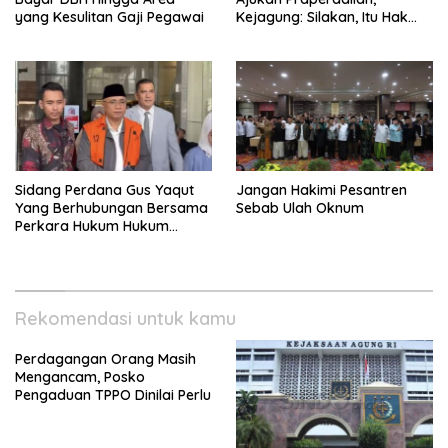
yang Kesulitan Gaji Pegawai
Kejagung: Silakan, Itu Hak
Dugaan Pelaku
Sidang Perdana Gus Yaqut
Jangan Hakimi Pesantren
Yang Berhubungan Bersama
Sebab Ulah Oknum
Perkara Hukum Hukum
Kuota Haji Digelar Selasa 11
Agustus
Rekomendasi untuk kamu
Perdagangan Orang Masih
Mengancam, Posko
Pengaduan TPPO Dinilai Perlu