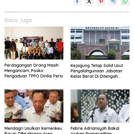
Baca Juga
Perdagangan Orang Masih
Kejagung Tetap Solid Usut
Mengancam, Posko
Penyalahgunaan Jabatan
Pengaduan TPPO Dinilai Perlu
Kelas Berat Di Ditengah
Permasalahan Internal
Mendagri Usulkan Kemenkeu
Febrie Adriansyah Bakal
Bayar DBH Hingga Area
Ajukan Praperadilan,