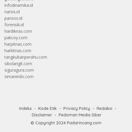
infodinamika.id
narsis.id
pansos.id
forensik.id
hardiknas.com
pakcoy.com
harpitnas.com
harkitnas.com
tangkubanperahu.com
sibolangit.com
siguragura.com
simanindo.com
Indeks
Kode Etik
Privacy Policy
Redaksi
Disclaimer
Pedoman Media Siber
© Copyright 2024
Padarincang.com