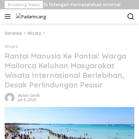
Langsung
 Kelas Berat Di Ditengah Permasalahan Internal
Breaking News
Pengi
ke
konten
Beranda
Wisata
Wisata
Rantai Manusia Ke Pantai! Warga
Mallorca Keluhan Masyarakat
Wisata Internasional Berlebihan,
Desak Perlindungan Pesisir
Wulan Cantik
Juli 6, 2026