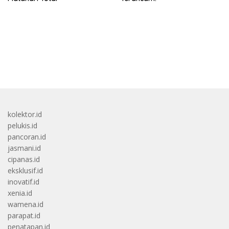
bandar besar starlight princess1000 bagi bonus
kolektor.id
pelukis.id
pancoran.id
jasmani.id
cipanas.id
eksklusif.id
inovatif.id
xenia.id
wamena.id
parapat.id
penatapan.id