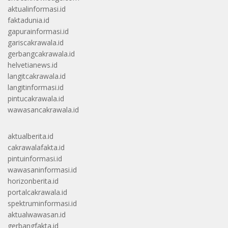
aktualinformasi.id
faktadunia.id
gapurainformasi.id
gariscakrawala.id
gerbangcakrawala.id
helvetianews.id
langitcakrawala.id
langitinformasi.id
pintucakrawala.id
wawasancakrawala.id
aktualberita.id
cakrawalafakta.id
pintuinformasi.id
wawasaninformasi.id
horizonberita.id
portalcakrawala.id
spektruminformasi.id
aktualwawasan.id
gerbangfakta.id