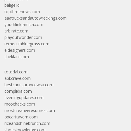
balige.id
topthreenews.com
aaatrucksandautowreckings.com
youthlinkjamica.com
arbirate.com
playoutworlder.com
temeculabluegrass.com
eldesigners.com
cheklani.com
totodal.com
apkcrave.com
bestcarinsurancewsa.com
complidia.com
eveningupdates.com
mcochacks.com
mostcreativeresumes.com
oxcarttavern.com
riceandshinebrunch.com
shoesknowledge.com