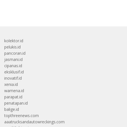
bandar besar starlight princess1000 bagi bonus
kolektor.id
pelukis.id
pancoran.id
jasmani.id
cipanas.id
eksklusif.id
inovatif.id
xenia.id
wamena.id
parapat.id
penatapan.id
balige.id
topthreenews.com
aaatrucksandautowreckings.com