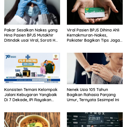
Pakar Sesalkan Nakes yang
Viral Pasien BPJS Dihina Ahli
Hina Pasien BPJS Mutakhir
Kemakmuran-Nakes,
Ditindak usai Viral, Soroti Hal
Psikiater Bagikan Tips Jaga
Ini
Empati Di Medsos
Konsisten Temani Kelompok
Nenek Usia 105 Tahun
Jalani Kebugaran Yangbaik
Bagikan Rahasia Panjang
Di 7 Dekade, IPI Rayakan
Umur, Ternyata Sesimpel Ini
Campaign 70th Sehatkan
Indonesia