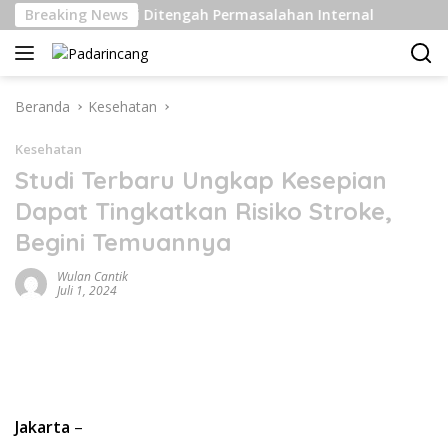
Langsung
elas Berat Di Ditengah Permasalahan Internal
Breaking News
Pengiri
ke
konten
Beranda
Kesehatan
Kesehatan
Studi Terbaru Ungkap Kesepian
Dapat Tingkatkan Risiko Stroke,
Begini Temuannya
Wulan Cantik
Juli 1, 2024
Jakarta
–