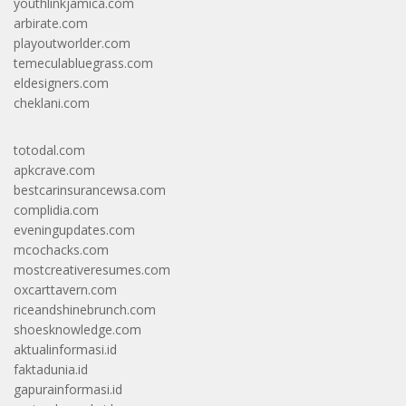
youthlinkjamica.com
arbirate.com
playoutworlder.com
temeculabluegrass.com
eldesigners.com
cheklani.com
totodal.com
apkcrave.com
bestcarinsurancewsa.com
complidia.com
eveningupdates.com
mcochacks.com
mostcreativeresumes.com
oxcarttavern.com
riceandshinebrunch.com
shoesknowledge.com
aktualinformasi.id
faktadunia.id
gapurainformasi.id