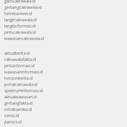
gariscakrawala.id
gerbangcakrawala.id
helvetianews.id
langitcakrawala.id
langitinformasi.id
pintucakrawala.id
wawasancakrawala.id
aktualberita.id
cakrawalafakta.id
pintuinformasi.id
wawasaninformasi.id
horizonberita.id
portalcakrawala.id
spektruminformasi.id
aktualwawasan.id
gerbangfakta.id
infodinamika.id
narsis.id
pansos.id