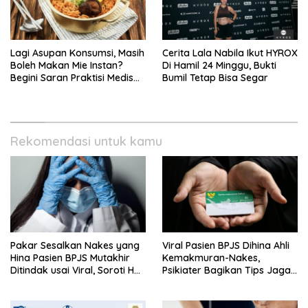
Lagi Asupan Konsumsi, Masih
Cerita Lala Nabila Ikut HYROX
Boleh Makan Mie Instan?
Di Hamil 24 Minggu, Bukti
Begini Saran Praktisi Medis
Bumil Tetap Bisa Segar
Gizi
Rekomendasi untuk kamu
Pakar Sesalkan Nakes yang
Viral Pasien BPJS Dihina Ahli
Hina Pasien BPJS Mutakhir
Kemakmuran-Nakes,
Ditindak usai Viral, Soroti Hal
Psikiater Bagikan Tips Jaga
Ini
Empati Di Medsos