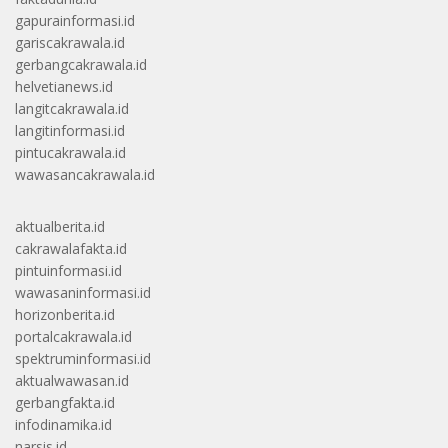
gapurainformasi.id
gariscakrawala.id
gerbangcakrawala.id
helvetianews.id
langitcakrawala.id
langitinformasi.id
pintucakrawala.id
wawasancakrawala.id
aktualberita.id
cakrawalafakta.id
pintuinformasi.id
wawasaninformasi.id
horizonberita.id
portalcakrawala.id
spektruminformasi.id
aktualwawasan.id
gerbangfakta.id
infodinamika.id
narsis.id