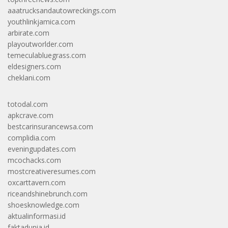
aaatrucksandautowreckings.com
youthlinkjamica.com
arbirate.com
playoutworlder.com
temeculabluegrass.com
eldesigners.com
cheklani.com
totodal.com
apkcrave.com
bestcarinsurancewsa.com
complidia.com
eveningupdates.com
mcochacks.com
mostcreativeresumes.com
oxcarttavern.com
riceandshinebrunch.com
shoesknowledge.com
aktualinformasi.id
faktadunia.id