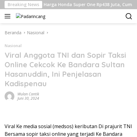
Langsung
bukin
Breaking News
Harga Honda Super One Rp438 Juta, Cuma 100 Un
ke
konten
Beranda
Nasional
Nasional
Viral Anggota TNI dan Sopir Taksi
Online Cekcok Ke Bandara Sultan
Hasanuddin, Ini Penjelasan
Kadispenau
Wulan Cantik
Juni 30, 2024
Viral Ke media sosial (medsos) keributan Di prajurit TNI
Bersama sopir taksi online yang terjadi Ke Bandara