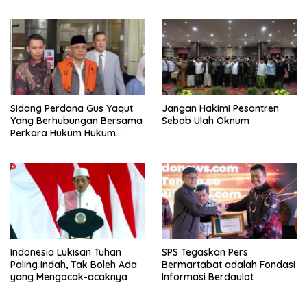
Dugaan Pelaku
Sidang Perdana Gus Yaqut
Jangan Hakimi Pesantren
Yang Berhubungan Bersama
Sebab Ulah Oknum
Perkara Hukum Hukum
Kuota Haji Digelar Selasa 11
Agustus
Indonesia Lukisan Tuhan
SPS Tegaskan Pers
Paling Indah, Tak Boleh Ada
Bermartabat adalah Fondasi
yang Mengacak-acaknya
Informasi Berdaulat