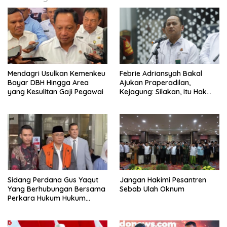
Mendagri Usulkan Kemenkeu
Febrie Adriansyah Bakal
Bayar DBH Hingga Area
Ajukan Praperadilan,
yang Kesulitan Gaji Pegawai
Kejagung: Silakan, Itu Hak
Dugaan Pelaku
Sidang Perdana Gus Yaqut
Jangan Hakimi Pesantren
Yang Berhubungan Bersama
Sebab Ulah Oknum
Perkara Hukum Hukum
Kuota Haji Digelar Selasa 11
Agustus