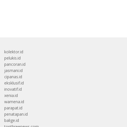
bandar besar starlight princess1000 bagi bonus
kolektor.id
pelukis.id
pancoran.id
jasmani.id
cipanas.id
eksklusif.id
inovatif.id
xenia.id
wamena.id
parapat.id
penatapan.id
balige.id
topthreenews.com