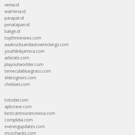
xenia.id
wamena.id
parapat.id
penatapan.id
balige.id
topthreenews.com
aaatrucksandautowreckings.com
youthlinkjamica.com
arbirate.com
playoutworlder.com
temeculabluegrass.com
eldesigners.com
cheklani.com
totodal.com
apkcrave.com
bestcarinsurancewsa.com
complidia.com
eveningupdates.com
mcochacks.com