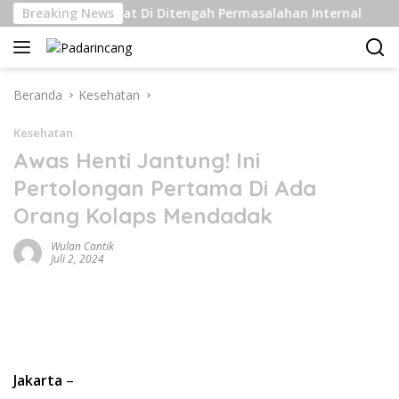
Langsung
tan Kelas Berat Di Ditengah Permasalahan Internal
Breaking News
Pe
ke
konten
Beranda
Kesehatan
Kesehatan
Awas Henti Jantung! Ini
Pertolongan Pertama Di Ada
Orang Kolaps Mendadak
Wulan Cantik
Juli 2, 2024
Jakarta
–