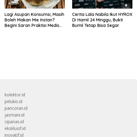
Lagi Asupan Konsumsi, Masih
Cerita Lala Nabila Ikut HYROX
Boleh Makan Mie Instan?
Di Hamil 24 Minggu, Bukti
Begini Saran Praktisi Medis
Bumil Tetap Bisa Segar
Gizi
bandar besar starlight princess1000 bagi bonus
kolektor.id
pelukis.id
pancoran.id
jasmani.id
cipanas.id
eksklusif.id
inovatif.id