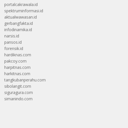
portalcakrawala.id
spektruminformasi.id
aktualwawasan.id
gerbangfakta.id
infodinamika.id
narsis.id
pansos.id
forensik.id
hardiknas.com
pakcoy.com
harpitnas.com
harkitnas.com
tangkubanperahu.com
sibolangit.com
siguragura.com
simanindo.com