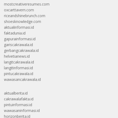
mostcreativeresumes.com
oxcarttavern.com
riceandshinebrunch.com
shoesknowledge.com
aktualinformasi.id
faktadunia.id
gapurainformasi.id
gariscakrawala.id
gerbangcakrawala.id
helvetianews.id
langitcakrawala.id
langitinformasi.id
pintucakrawala.id
wawasancakrawala.id
aktualberita.id
cakrawalafakta.id
pintuinformasi.id
wawasaninformasi.id
horizonberita.id