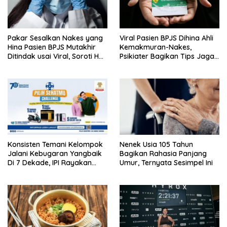
Pakar Sesalkan Nakes yang
Viral Pasien BPJS Dihina Ahli
Hina Pasien BPJS Mutakhir
Kemakmuran-Nakes,
Ditindak usai Viral, Soroti Hal
Psikiater Bagikan Tips Jaga
Ini
Empati Di Medsos
Konsisten Temani Kelompok
Nenek Usia 105 Tahun
Jalani Kebugaran Yangbaik
Bagikan Rahasia Panjang
Di 7 Dekade, IPI Rayakan
Umur, Ternyata Sesimpel Ini
Campaign 70th Sehatkan
Indonesia