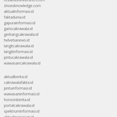
shoesknowledge.com
aktualinformasi.id
faktadunia.id
gapurainformasi.id
gariscakrawala.id
gerbangcakrawala.id
helvetianews.id
langitcakrawala.id
langitinformasi.id
pintucakrawala.id
wawasancakrawala.id
aktualberita.id
cakrawalafakta.id
pintuinformasi.id
wawasaninformasi.id
horizonberita.id
portalcakrawala.id
spektruminformasi.id
aktualwawasan.id