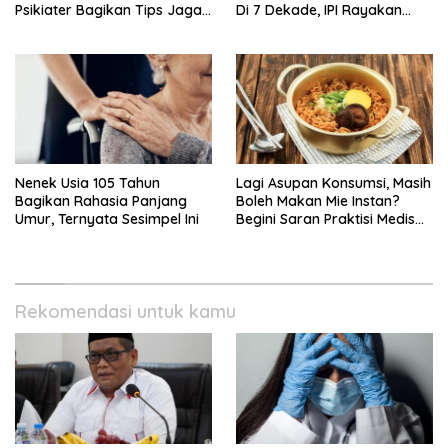
Psikiater Bagikan Tips Jaga
Di 7 Dekade, IPI Rayakan
Empati Di Medsos
Campaign 70th Sehatkan
Indonesia
Nenek Usia 105 Tahun
Lagi Asupan Konsumsi, Masih
Bagikan Rahasia Panjang
Boleh Makan Mie Instan?
Umur, Ternyata Sesimpel Ini
Begini Saran Praktisi Medis
Gizi
Rekomendasi untuk kamu