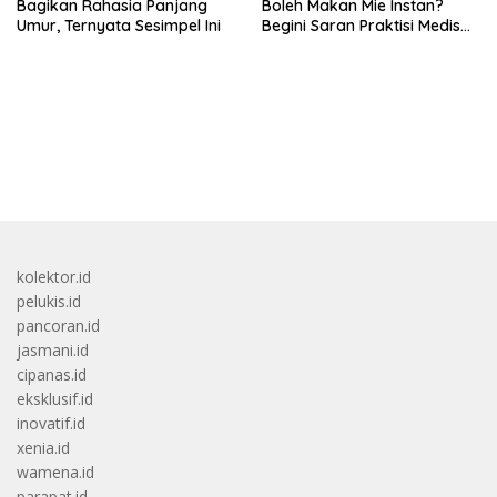
Bagikan Rahasia Panjang
Boleh Makan Mie Instan?
Umur, Ternyata Sesimpel Ini
Begini Saran Praktisi Medis
Gizi
bandar besar starlight princess1000 bagi bonus
kolektor.id
pelukis.id
pancoran.id
jasmani.id
cipanas.id
eksklusif.id
inovatif.id
xenia.id
wamena.id
parapat.id