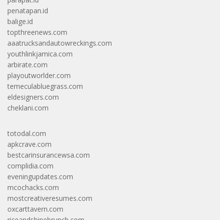
penatapan.id
balige.id
topthreenews.com
aaatrucksandautowreckings.com
youthlinkjamica.com
arbirate.com
playoutworlder.com
temeculabluegrass.com
eldesigners.com
cheklani.com
totodal.com
apkcrave.com
bestcarinsurancewsa.com
complidia.com
eveningupdates.com
mcochacks.com
mostcreativeresumes.com
oxcarttavern.com
riceandshinebrunch.com