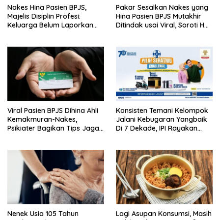
Nakes Hina Pasien BPJS,
Pakar Sesalkan Nakes yang
Majelis Disiplin Profesi:
Hina Pasien BPJS Mutakhir
Keluarga Belum Laporkan
Ditindak usai Viral, Soroti Hal
Pelaku
Ini
Viral Pasien BPJS Dihina Ahli
Konsisten Temani Kelompok
Kemakmuran-Nakes,
Jalani Kebugaran Yangbaik
Psikiater Bagikan Tips Jaga
Di 7 Dekade, IPI Rayakan
Empati Di Medsos
Campaign 70th Sehatkan
Indonesia
Nenek Usia 105 Tahun
Lagi Asupan Konsumsi, Masih