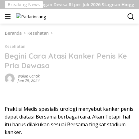
Langsung
Breaking News
Cadangan Devisa RI per Juli 2026 Stagnan Hingga USD
ke
konten
Beranda
Kesehatan
Kesehatan
Begini Cara Atasi Kanker Penis Ke
Pria Dewasa
Wulan Cantik
Juni 29, 2024
Praktisi Medis spesialis urologi menyebut kanker penis
dapat diatasi Bersama berbagai cara. Akan Tetapi, hal
itu harus dilakukan sesuai Bersama tingkat stadium
kanker.