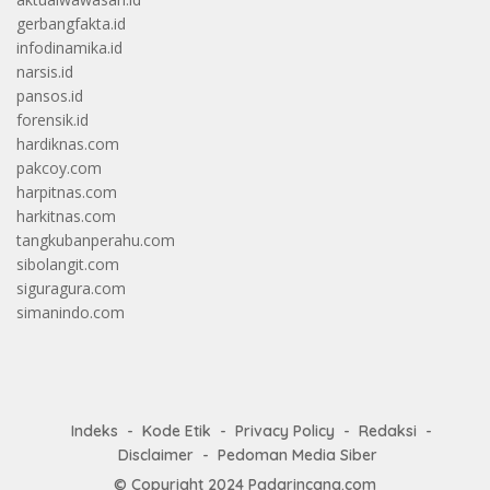
gerbangfakta.id
infodinamika.id
narsis.id
pansos.id
forensik.id
hardiknas.com
pakcoy.com
harpitnas.com
harkitnas.com
tangkubanperahu.com
sibolangit.com
siguragura.com
simanindo.com
Indeks
Kode Etik
Privacy Policy
Redaksi
Disclaimer
Pedoman Media Siber
© Copyright 2024
Padarincang.com