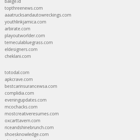
balige.id
topthreenews.com
aaatrucksandautowreckings.com
youthlinkjamica.com
arbirate.com
playoutworlder.com
temeculabluegrass.com
eldesigners.com
cheklani.com
totodal.com
apkcrave.com
bestcarinsurancewsa.com
complidia.com
eveningupdates.com
mcochacks.com
mostcreativeresumes.com
oxcarttavern.com
riceandshinebrunch.com
shoesknowledge.com