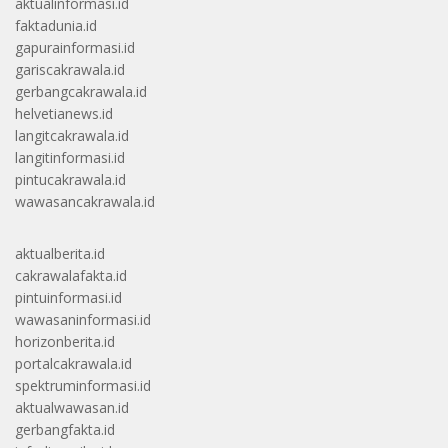
aktualinformasi.id
faktadunia.id
gapurainformasi.id
gariscakrawala.id
gerbangcakrawala.id
helvetianews.id
langitcakrawala.id
langitinformasi.id
pintucakrawala.id
wawasancakrawala.id
aktualberita.id
cakrawalafakta.id
pintuinformasi.id
wawasaninformasi.id
horizonberita.id
portalcakrawala.id
spektruminformasi.id
aktualwawasan.id
gerbangfakta.id