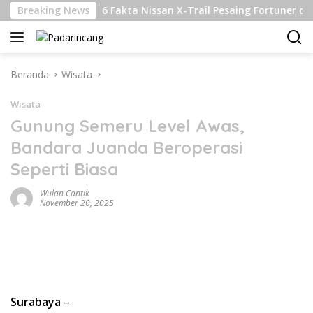
Langsung
jutan
Breaking News
6 Fakta Nissan X-Trail Pesaing Fortuner dan Pajer
ke
konten
Beranda
Wisata
Wisata
Gunung Semeru Level Awas,
Bandara Juanda Beroperasi
Seperti Biasa
Wulan Cantik
November 20, 2025
Surabaya
–