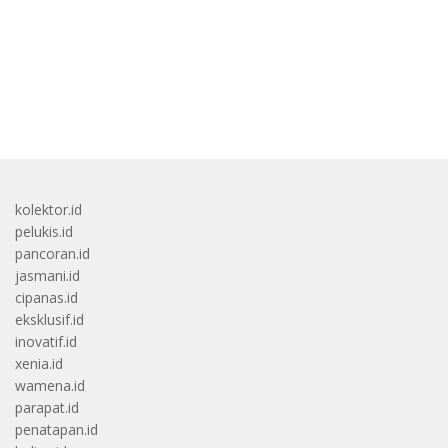
bandar besar starlight princess1000 bagi bonus
kolektor.id
pelukis.id
pancoran.id
jasmani.id
cipanas.id
eksklusif.id
inovatif.id
xenia.id
wamena.id
parapat.id
penatapan.id