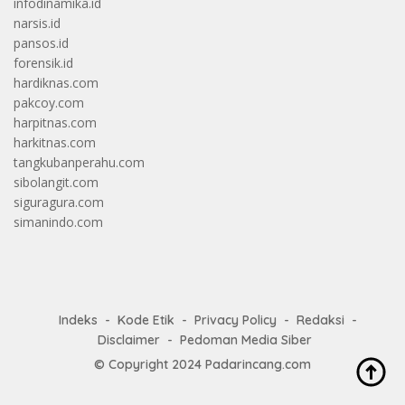
infodinamika.id
narsis.id
pansos.id
forensik.id
hardiknas.com
pakcoy.com
harpitnas.com
harkitnas.com
tangkubanperahu.com
sibolangit.com
siguragura.com
simanindo.com
Indeks
Kode Etik
Privacy Policy
Redaksi
Disclaimer
Pedoman Media Siber
© Copyright 2024
Padarincang.com