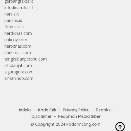
gerbangfakta.id
infodinamika.id
narsis.id
pansos.id
forensik.id
hardiknas.com
pakcoy.com
harpitnas.com
harkitnas.com
tangkubanperahu.com
sibolangit.com
siguragura.com
simanindo.com
Indeks
Kode Etik
Privacy Policy
Redaksi
Disclaimer
Pedoman Media Siber
© Copyright 2024
Padarincang.com