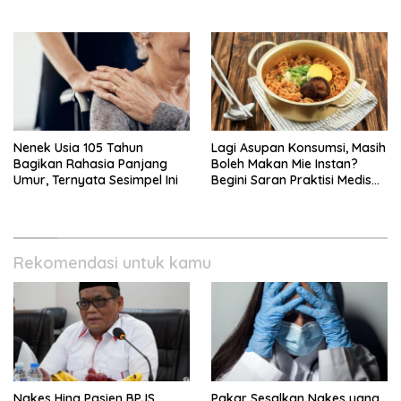
Empati Di Medsos
Campaign 70th Sehatkan
Indonesia
Nenek Usia 105 Tahun
Lagi Asupan Konsumsi, Masih
Bagikan Rahasia Panjang
Boleh Makan Mie Instan?
Umur, Ternyata Sesimpel Ini
Begini Saran Praktisi Medis
Gizi
Rekomendasi untuk kamu
Nakes Hina Pasien BPJS,
Pakar Sesalkan Nakes yang