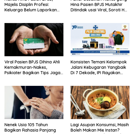
Majelis Disiplin Profesi:
Hina Pasien BPJS Mutakhir
Keluarga Belum Laporkan
Ditindak usai Viral, Soroti Hal
Pelaku
Ini
Viral Pasien BPJS Dihina Ahli
Konsisten Temani Kelompok
Kemakmuran-Nakes,
Jalani Kebugaran Yangbaik
Psikiater Bagikan Tips Jaga
Di 7 Dekade, IPI Rayakan
Empati Di Medsos
Campaign 70th Sehatkan
Indonesia
Nenek Usia 105 Tahun
Lagi Asupan Konsumsi, Masih
Bagikan Rahasia Panjang
Boleh Makan Mie Instan?