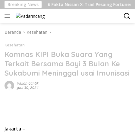
Langsung
anjutan
Breaking News
6 Fakta Nissan X-Trail Pesaing Fortuner dan Pa
ke
konten
Beranda
Kesehatan
Kesehatan
Komnas KIPI Buka Suara Yang
Terkait Bersama Bayi 3 Bulan Ke
Sukabumi Meninggal usai Imunisasi
Wulan Cantik
Juni 30, 2024
Jakarta
–