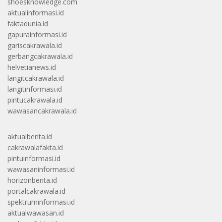
shoesknowledge.com
aktualinformasi.id
faktadunia.id
gapurainformasi.id
gariscakrawala.id
gerbangcakrawala.id
helvetianews.id
langitcakrawala.id
langitinformasi.id
pintucakrawala.id
wawasancakrawala.id
aktualberita.id
cakrawalafakta.id
pintuinformasi.id
wawasaninformasi.id
horizonberita.id
portalcakrawala.id
spektruminformasi.id
aktualwawasan.id