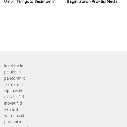
Umur, Ternyata Sesimpel Ini
Begini Saran Praktisi Medis
Gizi
bandar besar starlight princess1000 bagi bonus
kolektor.id
pelukis.id
pancoran.id
jasmani.id
cipanas.id
eksklusif.id
inovatif.id
xenia.id
wamena.id
parapat.id