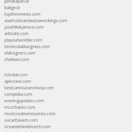
penatapan.id
balige.id
topthreenews.com
aaatrucksandautowreckings.com
youthlinkjamica.com
arbirate.com
playoutworlder.com
temeculabluegrass.com
eldesigners.com
cheklani.com
totodal.com
apkcrave.com
bestcarinsurancewsa.com
complidia.com
eveningupdates.com
mcochacks.com
mostcreativeresumes.com
oxcarttavern.com
riceandshinebrunch.com