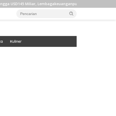
liar, Lembagakeuanganpusat Ungkap Pengaruh Domestik dan Int
ta
Kuliner
ar besar starlight princess1000 bagi bonus