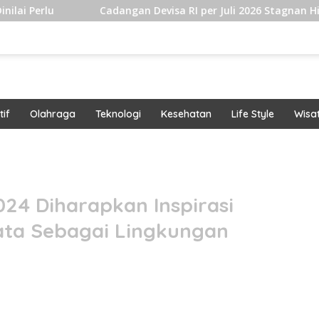
Cadangan Devisa RI per Juli 2026 Stagnan Hingga USD145 Mi
if
Olahraga
Teknologi
Kesehatan
Life Style
Wisa
band
24 Diharapkan Inspirasi
ata Sebagai Lingkungan