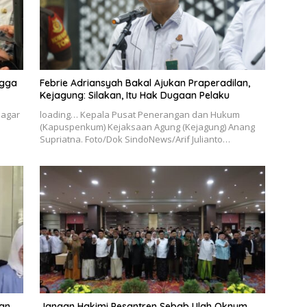
ngga
Febrie Adriansyah Bakal Ajukan Praperadilan,
Kejagung: Silakan, Itu Hak Dugaan Pelaku
 agar
loading… Kepala Pusat Penerangan dan Hukum
(Kapuspenkum) Kejaksaan Agung (Kejagung) Anang
Supriatna. Foto/Dok SindoNews/Arif Julianto…
an
Jangan Hakimi Pesantren Sebab Ulah Oknum