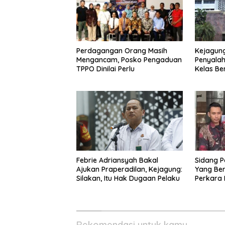
Perdagangan Orang Masih
Kejagung
Mengancam, Posko Pengaduan
Penyala
TPPO Dinilai Perlu
Kelas Be
Permasal
Febrie Adriansyah Bakal
Sidang P
Ajukan Praperadilan, Kejagung:
Yang Be
Silakan, Itu Hak Dugaan Pelaku
Perkara
Haji Dige
Rekomendasi untuk kamu