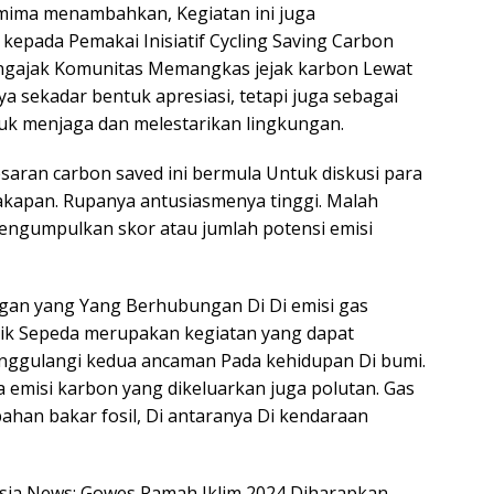
ima menambahkan, Kegiatan ini juga
epada Pemakai Inisiatif Cycling Saving Carbon
mengajak Komunitas Memangkas jejak karbon Lewat
a sekadar bentuk apresiasi, tetapi juga sebagai
k menjaga dan melestarikan lingkungan.
saran carbon saved ini bermula Untuk diskusi para
akapan. Rupanya antusiasmenya tinggi. Malah
engumpulkan skor atau jumlah potensi emisi
ngan yang Yang Berhubungan Di Di emisi gas
aik Sepeda merupakan kegiatan yang dapat
nanggulangi kedua ancaman Pada kehidupan Di bumi.
a emisi karbon yang dikeluarkan juga polutan. Gas
ahan bakar fosil, Di antaranya Di kendaraan
nesia News: Gowes Ramah Iklim 2024 Diharapkan