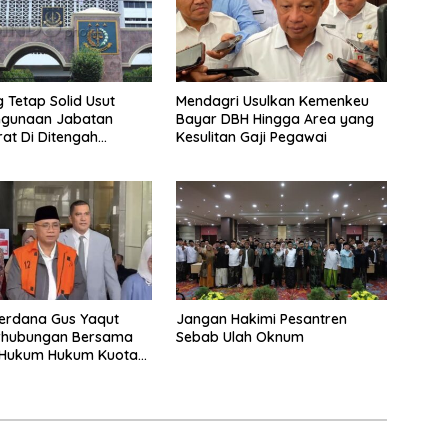
 Tetap Solid Usut
Mendagri Usulkan Kemenkeu
hgunaan Jabatan
Bayar DBH Hingga Area yang
rat Di Ditengah
Kesulitan Gaji Pegawai
ahan Internal
erdana Gus Yaqut
Jangan Hakimi Pesantren
rhubungan Bersama
Sebab Ulah Oknum
 Hukum Hukum Kuota
lar Selasa 11 Agustus