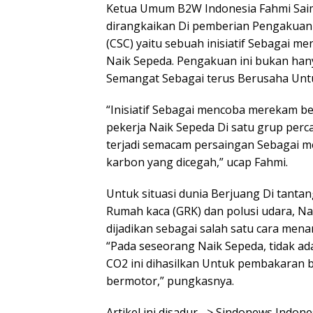
Ketua Umum B2W Indonesia Fahmi Saim
dirangkaikan Di pemberian Pengakuan k
(CSC) yaitu sebuah inisiatif Sebagai 
Naik Sepeda. Pengakuan ini bukan hany
Semangat Sebagai terus Berusaha Untu
“Inisiatif Sebagai mencoba merekam be
pekerja Naik Sepeda Di satu grup perc
terjadi semacam persaingan Sebagai m
karbon yang dicegah,” ucap Fahmi.
Untuk situasi dunia Berjuang Di tanta
Rumah kaca (GRK) dan polusi udara, N
dijadikan sebagai salah satu cara me
“Pada seseorang Naik Sepeda, tidak ad
CO2 ini dihasilkan Untuk pembakaran b
bermotor,” pungkasnya.
Artikel ini disadur –> Sindonews Indo