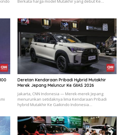
kindo
Berkata harga model Mutakhir yang debut Ke…
100
Deretan Kendaraan Pribadi Hybrid Mutakhir
Merek Jepang Meluncur Ke GIIAS 2026
Jakarta, CNN Indonesia — Merek-merek Jepang
smi
menurunkan setidaknya lima Kendaraan Pribadi
hybrid Mutakhir Ke Gaikindo Indonesia…