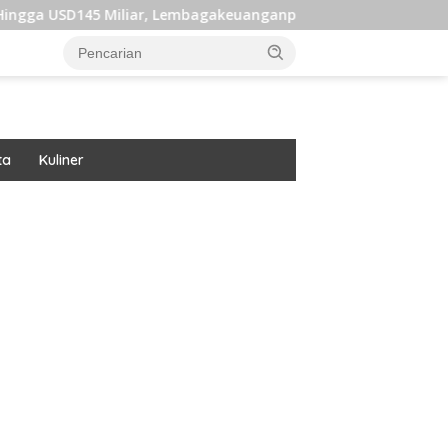
liar, Lembagakeuanganpusat Ungkap Pengaruh Domestik dan Int
ta
Kuliner
ar besar starlight princess1000 bagi bonus