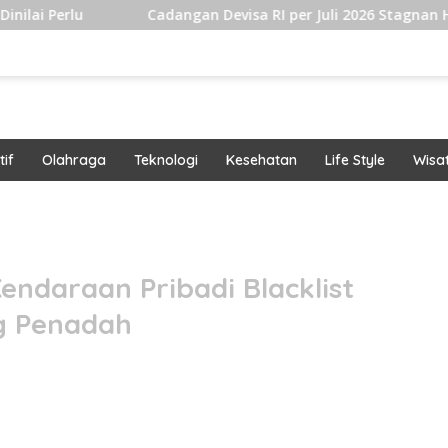
Cadangan Devisa RI per Juli 2026 Stagnan Hingga USD145 Mi
if
Olahraga
Teknologi
Kesehatan
Life Style
Wisa
band
endaraan Pribadi Blacklist
g Penadah